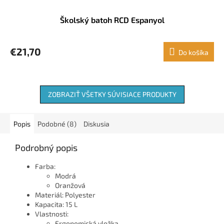
Školský batoh RCD Espanyol
€21,70
Do košíka
ZOBRAZIŤ VŠETKY SÚVISIACE PRODUKTY
Popis
Podobné (8)
Diskusia
Podrobný popis
Farba:
Modrá
Oranžová
Materiál: Polyester
Kapacita: 15 L
Vlastnosti:
Ergonomická vložka