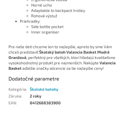
Horné ucho
Adaptable to backpack trolley
Rohová výstuž
Priehradky:
Side bottle pocket
Inner organiser
Pre naše deti chceme len to najlepšie, apreto by sme Vám
chceli predstaviť
Školský batoh Valencia Basket Modrá
Oranžová
, perfektný pre všetkých, ktorí hľadajú kvalitatívne
vysokohodnotný produkt pre najmenších. Nakúpte
Valencia
Basket
aďalšie značky alicencie za tie najlepšie ceny!
Dodatočné parametre
Kategória
:
Školské batohy
Záruka
:
2 roky
EAN
:
8412688383900
Z
á