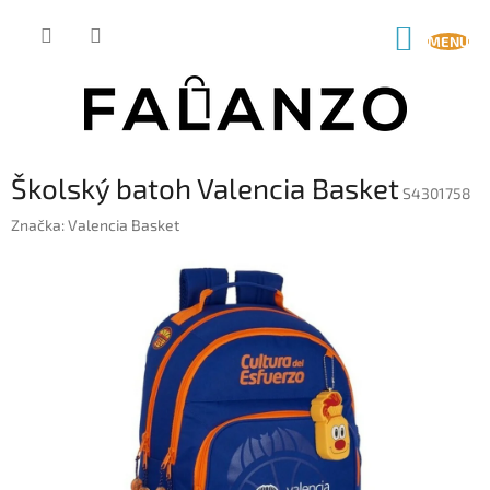
Prejsť
na
NÁKUP
obsah
KOŠÍK
Školský batoh Valencia Basket
S4301758
Značka:
Valencia Basket