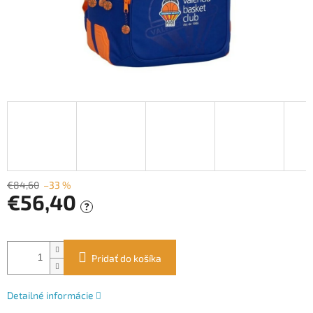
€84,60
–33 %
€56,40
?
Jednotková
cena:
Pridať do košíka
Detailné informácie