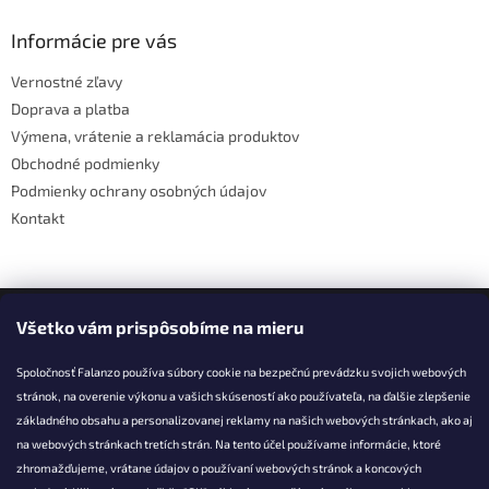
p
ä
Informácie pre vás
t
Vernostné zľavy
i
Doprava a platba
e
Výmena, vrátenie a reklamácia produktov
Obchodné podmienky
Podmienky ochrany osobných údajov
Kontakt
Facebook
Všetko vám prispôsobíme na mieru
Spoločnosť Falanzo používa súbory cookie na bezpečnú prevádzku svojich webových
stránok, na overenie výkonu a vašich skúseností ako používateľa, na ďalšie zlepšenie
základného obsahu a personalizovanej reklamy na našich webových stránkach, ako aj
KONTAKT
na webových stránkach tretích strán. Na tento účel používame informácie, ktoré
zhromažďujeme, vrátane údajov o používaní webových stránok a koncových
info@falanzo.sk