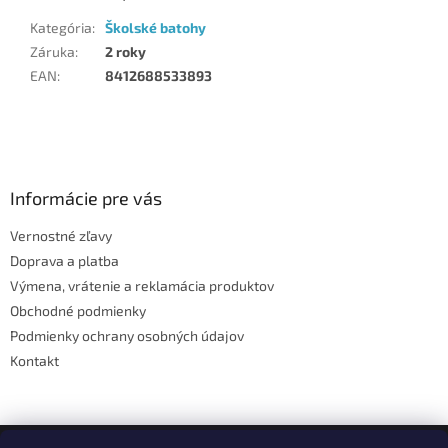
Kategória
:
Školské batohy
Záruka
:
2 roky
EAN
:
8412688533893
Z
á
p
ä
Informácie pre vás
t
Vernostné zľavy
i
Doprava a platba
e
Výmena, vrátenie a reklamácia produktov
Obchodné podmienky
Podmienky ochrany osobných údajov
Kontakt
Facebook