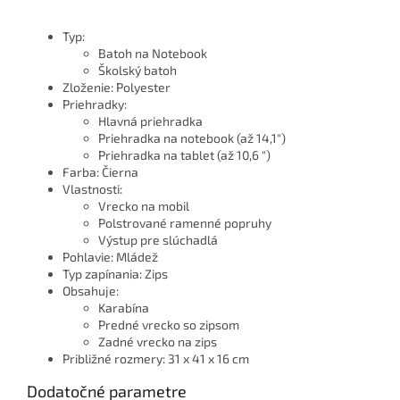
Typ:
Batoh na Notebook
Školský batoh
Zloženie: Polyester
Priehradky:
Hlavná priehradka
Priehradka na notebook (až 14,1")
Priehradka na tablet (až 10,6 ")
Farba: Čierna
Vlastnosti:
Vrecko na mobil
Polstrované ramenné popruhy
Výstup pre slúchadlá
Pohlavie: Mládež
Typ zapínania: Zips
Obsahuje:
Karabína
Predné vrecko so zipsom
Zadné vrecko na zips
Približné rozmery: 31 x 41 x 16 cm
Dodatočné parametre