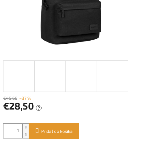
€45,60
–37 %
€28,50
?
Jednotková
cena:
Pridať do košíka