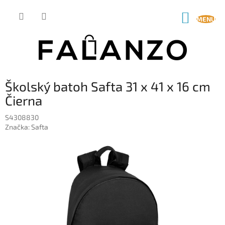
Prejsť
na
NÁKUP
obsah
KOŠÍK
Školský batoh Safta 31 x 41 x 16 cm
Čierna
S4308830
Značka:
Safta