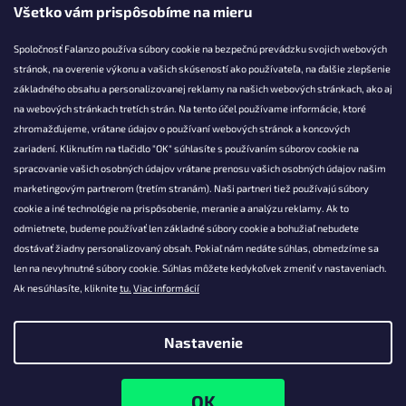
Všetko vám prispôsobíme na mieru
Spoločnosť Falanzo používa súbory cookie na bezpečnú prevádzku svojich webových
stránok, na overenie výkonu a vašich skúseností ako používateľa, na ďalšie zlepšenie
základného obsahu a personalizovanej reklamy na našich webových stránkach, ako aj
KONTAKT
na webových stránkach tretích strán. Na tento účel používame informácie, ktoré
zhromažďujeme, vrátane údajov o používaní webových stránok a koncových
info@falanzo.sk
zariadení. Kliknutím na tlačidlo "OK" súhlasíte s používaním súborov cookie na
Falanzo.sk
spracovanie vašich osobných údajov vrátane prenosu vašich osobných údajov našim
FalanzoSK
marketingovým partnerom (tretím stranám). Naši partneri tiež používajú súbory
cookie a iné technológie na prispôsobenie, meranie a analýzu reklamy. Ak to
odmietnete, budeme používať len základné súbory cookie a bohužiaľ nebudete
dostávať žiadny personalizovaný obsah. Pokiaľ nám nedáte súhlas, obmedzíme sa
len na nevyhnutné súbory cookie. Súhlas môžete kedykoľvek zmeniť v nastaveniach.
Ak nesúhlasíte, kliknite
tu.
Viac informácií
Nastavenie
Vytvoril Shoptet