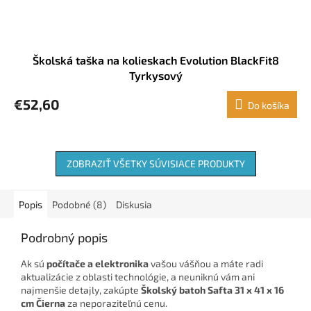
Školská taška na kolieskach Evolution BlackFit8
Tyrkysový
€52,60
Do košíka
ZOBRAZIŤ VŠETKY SÚVISIACE PRODUKTY
Popis
Podobné (8)
Diskusia
Podrobný popis
Ak sú
počítače a elektronika
vašou vášňou a máte radi
aktualizácie z oblasti technológie, a neuniknú vám ani
najmenšie detajly, zakúpte
Školský batoh Safta 31 x 41 x 16
cm Čierna
za neporaziteľnú cenu.