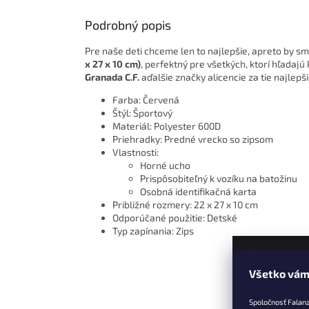
Podrobný popis
Pre naše deti chceme len to najlepšie, apreto by s
x 27 x 10 cm)
, perfektný pre všetkých, ktorí hľadaj
Granada C.F.
aďalšie značky alicencie za tie najlepš
Farba: Červená
Štýl: Športový
Materiál: Polyester 600D
Priehradky: Predné vrecko so zipsom
Vlastnosti:
Horné ucho
Prispôsobiteľný k vozíku na batožinu
Osobná identifikačná karta
Približné rozmery: 22 x 27 x 10 cm
Odporúčané použitie: Detské
Typ zapínania: Zips
Všetko vám
Z
á
Spoločnosť Falan