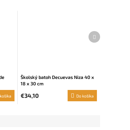
Ďalší
produkt
de
Školský batoh Decuevas Niza 40 x
18 x 30 cm
€34,10
košíka
Do košíka