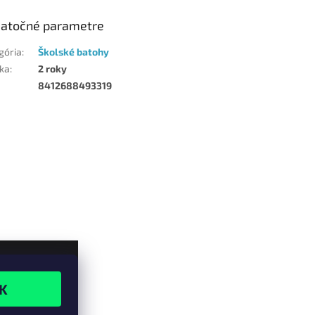
atočné parametre
gória
:
Školské batohy
ka
:
2 roky
8412688493319