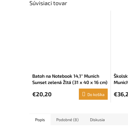
Súvisiaci tovar
Batoh na Notebook 14,1" Munich
Školsk
Sunset zelená Žltá (31 x 40 x 16 cm)
Munich
Ružová
€20,20
€36,
Do košíka
Popis
Podobné (8)
Diskusia