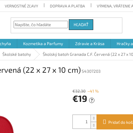
VERNOSTNÉ ZĽAVY
DOPRAVA A PLATBA
VÝMENA, VRÁTENIE
HĽADAŤ
chyňa
Kozmetika a Parfumy
Zdravie a Krása
Hračky 
Školské batohy
Školský batoh Granada C.F. Červená (22 x 27 x 1
rvená (22 x 27 x 10 cm)
S4307203
€32,30
–41 %
€19
?
Jednotková
cena:
Pridať do koš