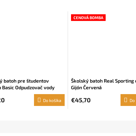
CENOVÁ BOMBA
ý batoh pre študentov
Školský batoh Real Sporting 
 Basic Odpudzovač vody
Gijón Červená
 (33 x 42 x 15 cm)
20
€45,70
Do košíka
Do 