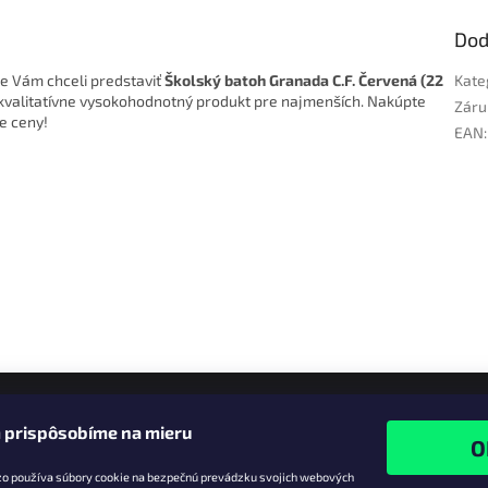
Dod
me Vám chceli predstaviť
Školský batoh Granada C.F. Červená (22
Kate
ú kvalitatívne vysokohodnotný produkt pre najmenších. Nakúpte
Záru
ie ceny!
EAN
:
 prispôsobíme na mieru
zo používa súbory cookie na bezpečnú prevádzku svojich webových