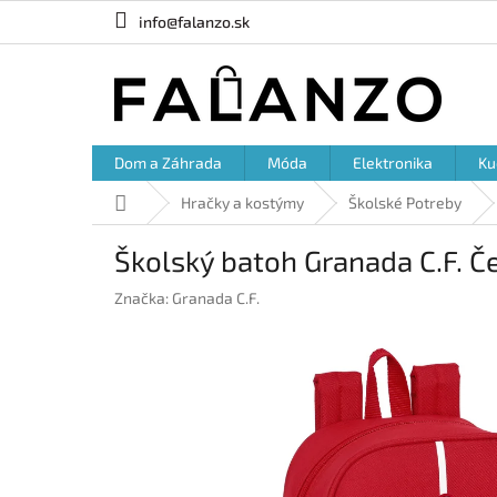
Prejsť
info@falanzo.sk
na
obsah
Dom a Záhrada
Móda
Elektronika
Ku
Domov
Hračky a kostýmy
Školské Potreby
Školský batoh Granada C.F. Če
Značka:
Granada C.F.