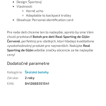
Design: Športový
Vlastnosti:
Horné ucho
Adaptable to backpack trolley
Obsahuje: Personal identification card
Pre naše deti chceme len to najlepšie, apreto by sme Vám
chceli predstaviť
Batoh pre deti Real Sporting de Gijón
Červená
, perfektný pre všetkých, ktorí hľadajú kvalitatívne
vysokohodnotný produkt pre najmenších. Nakúpte
Real
Sporting de Gijón
aďalšie značky alicencie za tie najlepšie
ceny!
Dodatočné parametre
Kategória
:
Školské batohy
Záruka
:
2 roky
EAN
:
8412688351541
Z
á