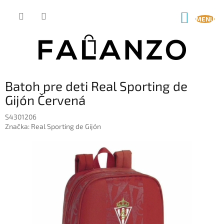
Prejsť
na
NÁKUP
obsah
KOŠÍK
Batoh pre deti Real Sporting de
Gijón Červená
S4301206
Značka:
Real Sporting de Gijón