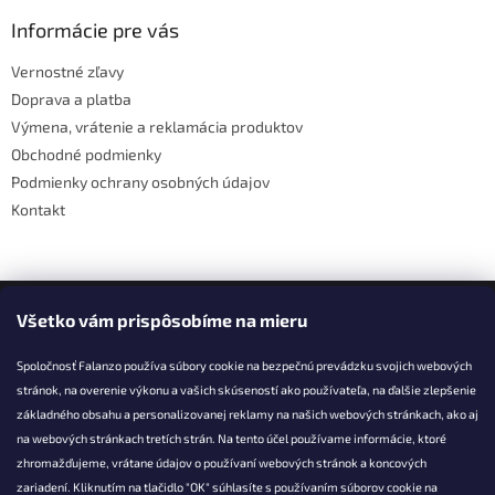
p
ä
Informácie pre vás
t
Vernostné zľavy
i
Doprava a platba
e
Výmena, vrátenie a reklamácia produktov
Obchodné podmienky
Podmienky ochrany osobných údajov
Kontakt
Facebook
Všetko vám prispôsobíme na mieru
Spoločnosť Falanzo používa súbory cookie na bezpečnú prevádzku svojich webových
stránok, na overenie výkonu a vašich skúseností ako používateľa, na ďalšie zlepšenie
základného obsahu a personalizovanej reklamy na našich webových stránkach, ako aj
KONTAKT
na webových stránkach tretích strán. Na tento účel používame informácie, ktoré
zhromažďujeme, vrátane údajov o používaní webových stránok a koncových
info@falanzo.sk
zariadení. Kliknutím na tlačidlo "OK" súhlasíte s používaním súborov cookie na