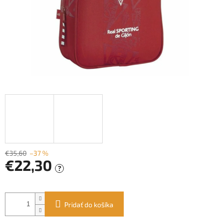
€35,60
–37 %
€22,30
?
Jednotková
cena:
Pridať do košíka