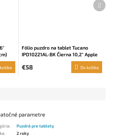
Ďalší
produkt
''
Fólio puzdro na tablet Tucano
 cm)
IPD10221AL-BK Čierna 10,2" Apple
€58
košíka
Do košíka
atočné parametre
gória
:
Puzdrá pre tablety
ka
:
2 roky