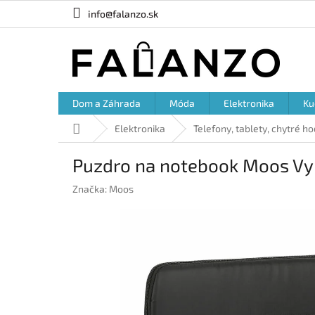
Prejsť
info@falanzo.sk
na
obsah
Dom a Záhrada
Móda
Elektronika
Ku
Domov
Elektronika
Telefony, tablety, chytré h
Puzdro na notebook Moos Vypl
Značka:
Moos