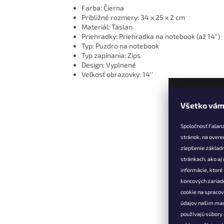
Farba: Čierna
Približné rozmery: 34 x 25 x 2 cm
Materiál: Taslan
Priehradky: Priehradka na notebook (až 14")
Typ: Puzdro na notebook
Typ zapínania: Zips
Design: Vyplnené
Veľkosť obrazovky: 14''
Všetko vám
Z
á
Spoločnosť Falan
p
stránok, na overe
ä
zlepšenie základ
t
stránkach, ako aj
Informác
i
informácie, ktor
e
Vernostné 
koncových zariade
cookie na spraco
Doprava a 
údajov našim mar
Výmena, vr
používajú súbory 
reklamácia