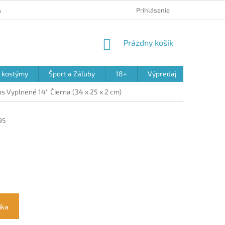
 A REKLAMÁCIA PRODUKTOV
OBCHODNÉ PODMIENKY
Prihlásenie
PODMIENK
NÁKUPNÝ
Prázdny košík
KOŠÍK
a kostýmy
Šport a Záľuby
18+
Výpredaj
 Vyplnené 14'' Čierna (34 x 25 x 2 cm)
95
íka