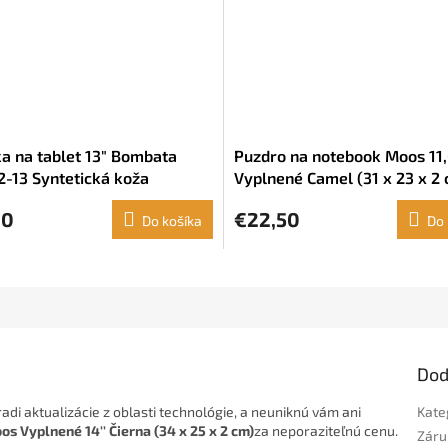
a na tablet 13" Bombata
Puzdro na notebook Moos 11,6
-13 Syntetická koža
Vyplnené Camel (31 x 23 x 2
vá (28 x 33 x 5 cm)
60
€22,50
Do košíka
Do 
Dod
di aktualizácie z oblasti technológie, a neuniknú vám ani
Kate
s Vyplnené 14'' Čierna (34 x 25 x 2 cm)
za neporaziteľnú cenu.
Záru