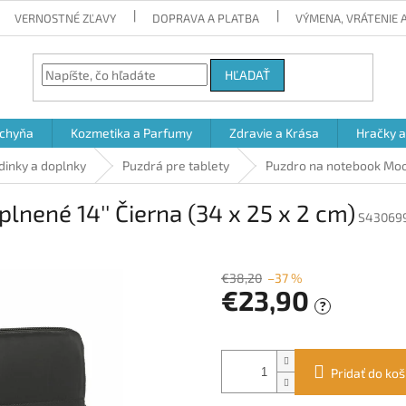
VERNOSTNÉ ZĽAVY
DOPRAVA A PLATBA
VÝMENA, VRÁTENIE
HĽADAŤ
chyňa
Kozmetika a Parfumy
Zdravie a Krása
Hračky 
odinky a doplnky
Puzdrá pre tablety
Puzdro na notebook Moos
nené 14'' Čierna (34 x 25 x 2 cm)
S43069
€38,20
–37 %
€23,90
?
Jednotková
cena:
Pridať do koš