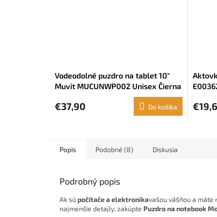
Vodeodolné puzdro na tablet 10"
Aktovk
Muvit MUCUNWP002 Unisex Čierna
E00362
Oranžo
€37,90
€19,
Do košíka
Popis
Podobné (8)
Diskusia
Podrobný popis
Ak sú
počítače a elektronika
vašou vášňou a máte ra
najmenšie detajly, zakúpte
Puzdro na notebook Moo