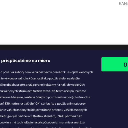
EAN
:
 prispôsobíme na mieru
zo používa súbory cookie na bezpečnú prevádzku svojich webových
nie výkonu a vašich skúseností ako používateľa, na ďalšie
ného obsahu a personalizovanej reklamy na našich webových
 na webových stránkach tretích strán. Na tento účel používame
ie pre vás
Facebook
é zhromažďujeme, vrátane údajov o používaní webových stránok a
zľavy
ní. Kliknutím na tlačidlo "OK" súhlasíte s používaním súborov
vanie vašich osobných údajov vrátane prenosu vašich osobných
platba
ketingovým partnerom (tretím stranám). Naši partneri tiež
átenie a
cookie a iné technológie na prispôsobenie, meranie a analýzu
 produktov