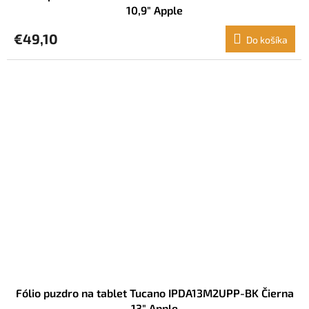
10,9" Apple
€49,10
Do košíka
Fólio puzdro na tablet Tucano IPDA13M2UPP-BK Čierna
13" Apple