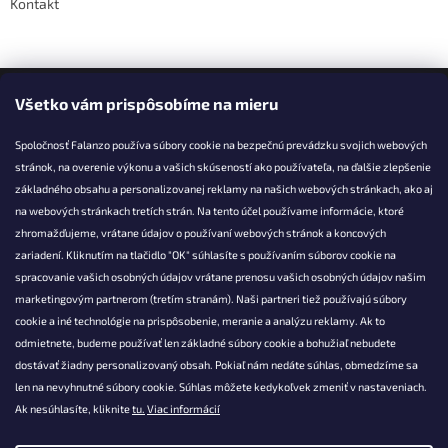
Kontakt
Facebook
Všetko vám prispôsobíme na mieru
Spoločnosť Falanzo používa súbory cookie na bezpečnú prevádzku svojich webových
stránok, na overenie výkonu a vašich skúseností ako používateľa, na ďalšie zlepšenie
základného obsahu a personalizovanej reklamy na našich webových stránkach, ako aj
KONTAKT
na webových stránkach tretích strán. Na tento účel používame informácie, ktoré
zhromažďujeme, vrátane údajov o používaní webových stránok a koncových
info@falanzo.sk
zariadení. Kliknutím na tlačidlo "OK" súhlasíte s používaním súborov cookie na
Falanzo.sk
spracovanie vašich osobných údajov vrátane prenosu vašich osobných údajov našim
FalanzoSK
marketingovým partnerom (tretím stranám). Naši partneri tiež používajú súbory
cookie a iné technológie na prispôsobenie, meranie a analýzu reklamy. Ak to
odmietnete, budeme používať len základné súbory cookie a bohužiaľ nebudete
dostávať žiadny personalizovaný obsah. Pokiaľ nám nedáte súhlas, obmedzíme sa
len na nevyhnutné súbory cookie. Súhlas môžete kedykoľvek zmeniť v nastaveniach.
Ak nesúhlasíte, kliknite
tu.
Viac informácií