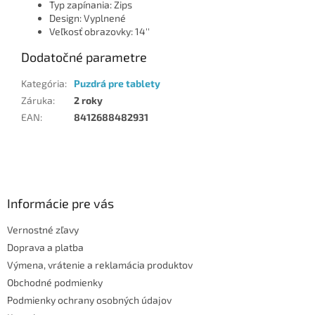
Typ zapínania: Zips
Design: Vyplnené
Veľkosť obrazovky: 14''
Dodatočné parametre
Kategória
:
Puzdrá pre tablety
Záruka
:
2 roky
EAN
:
8412688482931
Z
á
p
ä
Informácie pre vás
t
Vernostné zľavy
i
Doprava a platba
e
Výmena, vrátenie a reklamácia produktov
Obchodné podmienky
Podmienky ochrany osobných údajov