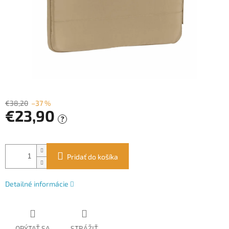
€38,20
–37 %
€23,90
?
Jednotková
cena:
Pridať do košíka
Detailné informácie
OPÝTAŤ SA
STRÁŽIŤ