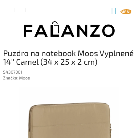
Prejsť
na
NÁKUP
obsah
KOŠÍK
Puzdro na notebook Moos Vyplnené
14'' Camel (34 x 25 x 2 cm)
S4307001
Značka:
Moos