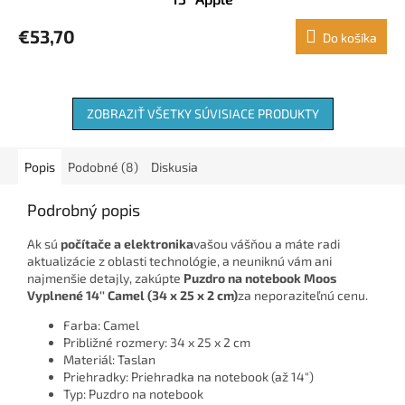
€53,70
Do košíka
ZOBRAZIŤ VŠETKY SÚVISIACE PRODUKTY
Popis
Podobné (8)
Diskusia
Podrobný popis
Ak sú
počítače a elektronika
vašou vášňou a máte radi
aktualizácie z oblasti technológie, a neuniknú vám ani
najmenšie detajly, zakúpte
Puzdro na notebook Moos
Vyplnené 14'' Camel (34 x 25 x 2 cm)
za neporaziteľnú cenu.
Farba: Camel
Približné rozmery: 34 x 25 x 2 cm
Materiál: Taslan
Priehradky: Priehradka na notebook (až 14")
Typ: Puzdro na notebook