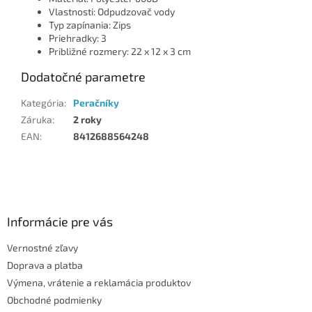
Vlastnosti: Odpudzovač vody
Typ zapínania: Zips
Priehradky: 3
Približné rozmery: 22 x 12 x 3 cm
Dodatočné parametre
Kategória
:
Peračníky
Záruka
:
2 roky
EAN
:
8412688564248
Z
á
p
ä
Informácie pre vás
t
Vernostné zľavy
i
Doprava a platba
e
Výmena, vrátenie a reklamácia produktov
Obchodné podmienky