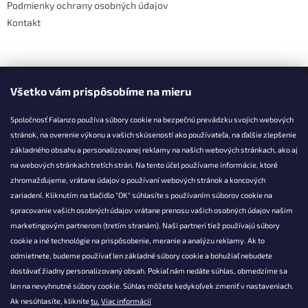
Podmienky ochrany osobných údajov
Kontakt
Facebook
Všetko vám prispôsobíme na mieru
Spoločnosť Falanzo používa súbory cookie na bezpečnú prevádzku svojich webových
stránok, na overenie výkonu a vašich skúseností ako používateľa, na ďalšie zlepšenie
základného obsahu a personalizovanej reklamy na našich webových stránkach, ako aj
KONTAKT
na webových stránkach tretích strán. Na tento účel používame informácie, ktoré
zhromažďujeme, vrátane údajov o používaní webových stránok a koncových
info@falanzo.sk
zariadení. Kliknutím na tlačidlo "OK" súhlasíte s používaním súborov cookie na
Falanzo.sk
spracovanie vašich osobných údajov vrátane prenosu vašich osobných údajov našim
FalanzoSK
marketingovým partnerom (tretím stranám). Naši partneri tiež používajú súbory
cookie a iné technológie na prispôsobenie, meranie a analýzu reklamy. Ak to
odmietnete, budeme používať len základné súbory cookie a bohužiaľ nebudete
dostávať žiadny personalizovaný obsah. Pokiaľ nám nedáte súhlas, obmedzíme sa
len na nevyhnutné súbory cookie. Súhlas môžete kedykoľvek zmeniť v nastaveniach.
Ak nesúhlasíte, kliknite
tu.
Viac informácií