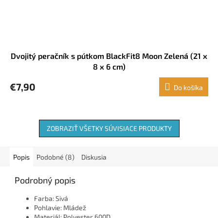
Dvojitý peračník s pútkom BlackFit8 Moon Zelená (21 x
8 x 6 cm)
€7,90
Do košíka
ZOBRAZIŤ VŠETKY SÚVISIACE PRODUKTY
Popis
Podobné (8)
Diskusia
Podrobný popis
Farba: Sivá
Pohlavie: Mládež
Materiál: Polyester 600D