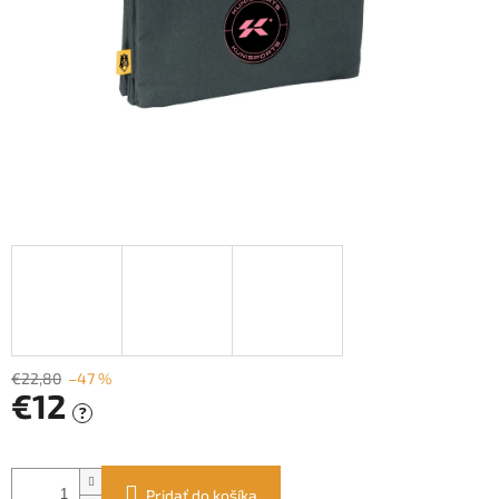
€22,80
–47 %
€12
?
Jednotková
cena:
Pridať do košíka