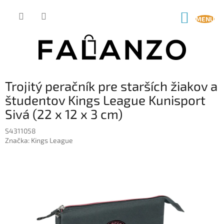
Prejsť
na
NÁKUP
obsah
KOŠÍK
Trojitý peračník pre starších žiakov a
študentov Kings League Kunisport
Sivá (22 x 12 x 3 cm)
S4311058
Značka:
Kings League