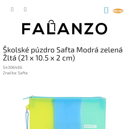
Prejsť
na
NÁKUP
obsah
KOŠÍK
Školské púzdro Safta Modrá zelená
Žltá (21 x 10.5 x 2 cm)
S4306486
Značka:
Safta