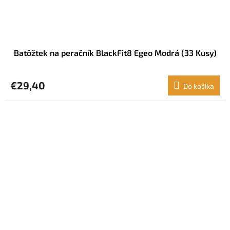
Batôžtek na peračník BlackFit8 Egeo Modrá (33 Kusy)
€29,40
Do košíka