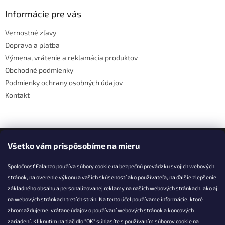
p
ä
Informácie pre vás
t
Vernostné zľavy
i
Doprava a platba
e
Výmena, vrátenie a reklamácia produktov
Obchodné podmienky
Podmienky ochrany osobných údajov
Kontakt
Facebook
Všetko vám prispôsobíme na mieru
Spoločnosť Falanzo používa súbory cookie na bezpečnú prevádzku svojich webových
stránok, na overenie výkonu a vašich skúseností ako používateľa, na ďalšie zlepšenie
základného obsahu a personalizovanej reklamy na našich webových stránkach, ako aj
KONTAKT
na webových stránkach tretích strán. Na tento účel používame informácie, ktoré
zhromažďujeme, vrátane údajov o používaní webových stránok a koncových
info@falanzo.sk
zariadení. Kliknutím na tlačidlo "OK" súhlasíte s používaním súborov cookie na