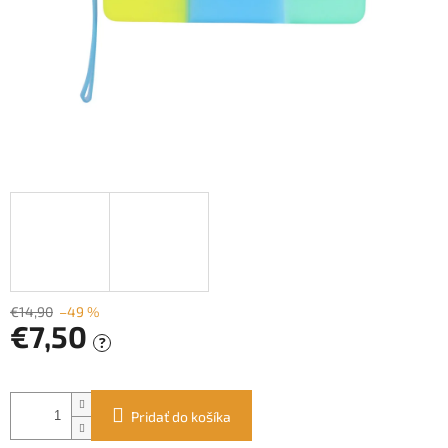
€14,90
–49 %
€7,50
?
Jednotková
cena:
Pridať do košíka