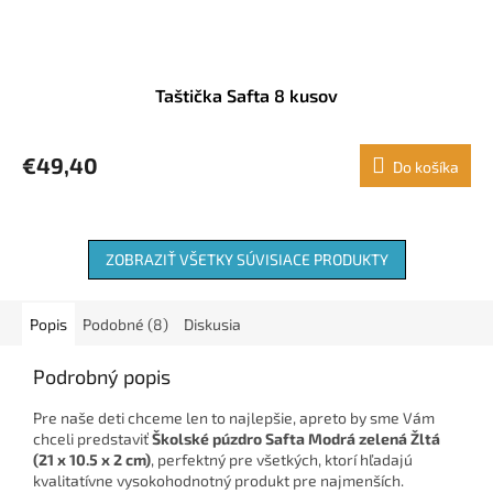
Taštička Safta 8 kusov
€49,40
Do košíka
ZOBRAZIŤ VŠETKY SÚVISIACE PRODUKTY
Popis
Podobné (8)
Diskusia
Podrobný popis
Pre naše deti chceme len to najlepšie, apreto by sme Vám
chceli predstaviť
Školské púzdro Safta Modrá zelená Žltá
(21 x 10.5 x 2 cm)
, perfektný pre všetkých, ktorí hľadajú
kvalitatívne vysokohodnotný produkt pre najmenších.