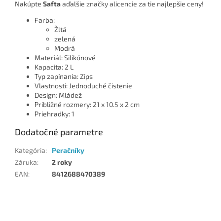
Nakúpte
Safta
aďalšie značky alicencie za tie najlepšie ceny!
Farba:
Žltá
zelená
Modrá
Materiál: Silikónové
Kapacita: 2 L
Typ zapínania: Zips
Vlastnosti: Jednoduché čistenie
Design: Mládež
Približné rozmery: 21 x 10.5 x 2 cm
Priehradky: 1
Dodatočné parametre
Kategória
:
Peračníky
Záruka
:
2 roky
EAN
:
8412688470389
Z
á