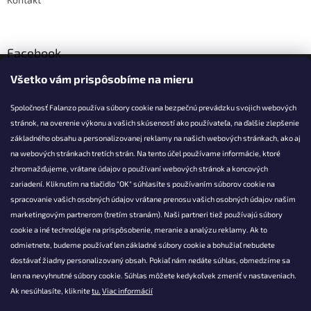
Facebook
Všetko vám prispôsobíme na mieru
Falanzo.sk
Spoločnosť Falanzo používa súbory cookie na bezpečnú prevádzku svojich webových
stránok, na overenie výkonu a vašich skúseností ako používateľa, na ďalšie zlepšenie
základného obsahu a personalizovanej reklamy na našich webových stránkach, ako aj
KONTAKT
na webových stránkach tretích strán. Na tento účel používame informácie, ktoré
zhromažďujeme, vrátane údajov o používaní webových stránok a koncových
info@falanzo.sk
zariadení. Kliknutím na tlačidlo "OK" súhlasíte s používaním súborov cookie na
Falanzo.sk
spracovanie vašich osobných údajov vrátane prenosu vašich osobných údajov našim
FalanzoSK
marketingovým partnerom (tretím stranám). Naši partneri tiež používajú súbory
cookie a iné technológie na prispôsobenie, meranie a analýzu reklamy. Ak to
odmietnete, budeme používať len základné súbory cookie a bohužiaľ nebudete
dostávať žiadny personalizovaný obsah. Pokiaľ nám nedáte súhlas, obmedzíme sa
len na nevyhnutné súbory cookie. Súhlas môžete kedykoľvek zmeniť v nastaveniach.
Ak nesúhlasíte, kliknite
tu.
Viac informácií