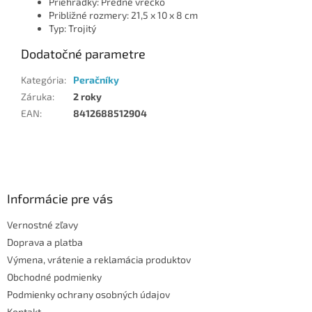
Priehradky: Predné vrecko
Približné rozmery: 21,5 x 10 x 8 cm
Typ: Trojitý
Dodatočné parametre
Kategória
:
Peračníky
Záruka
:
2 roky
EAN
:
8412688512904
Z
á
p
ä
Informácie pre vás
t
Vernostné zľavy
i
Doprava a platba
e
Výmena, vrátenie a reklamácia produktov
Obchodné podmienky
Podmienky ochrany osobných údajov
Kontakt