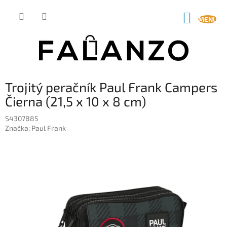
Prejsť
na
NÁKUP
obsah
KOŠÍK
Trojitý peračník Paul Frank Campers
Čierna (21,5 x 10 x 8 cm)
S4307885
Značka:
Paul Frank