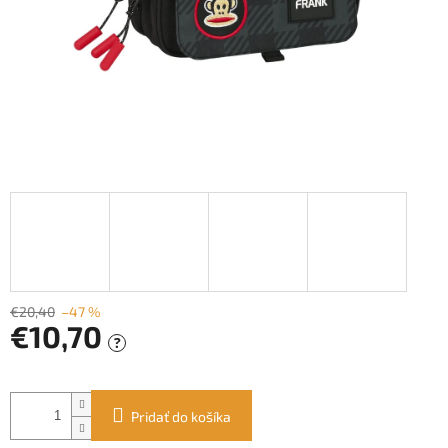
€20,40
–47 %
€10,70
?
Jednotková
cena:
Pridať do košíka