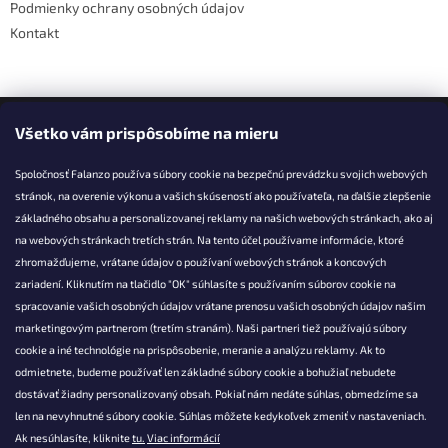
Podmienky ochrany osobných údajov
Kontakt
Facebook
Všetko vám prispôsobíme na mieru
Spoločnosť Falanzo používa súbory cookie na bezpečnú prevádzku svojich webových
stránok, na overenie výkonu a vašich skúseností ako používateľa, na ďalšie zlepšenie
základného obsahu a personalizovanej reklamy na našich webových stránkach, ako aj
KONTAKT
na webových stránkach tretích strán. Na tento účel používame informácie, ktoré
zhromažďujeme, vrátane údajov o používaní webových stránok a koncových
info@falanzo.sk
zariadení. Kliknutím na tlačidlo "OK" súhlasíte s používaním súborov cookie na
Falanzo.sk
spracovanie vašich osobných údajov vrátane prenosu vašich osobných údajov našim
FalanzoSK
marketingovým partnerom (tretím stranám). Naši partneri tiež používajú súbory
cookie a iné technológie na prispôsobenie, meranie a analýzu reklamy. Ak to
odmietnete, budeme používať len základné súbory cookie a bohužiaľ nebudete
dostávať žiadny personalizovaný obsah. Pokiaľ nám nedáte súhlas, obmedzíme sa
len na nevyhnutné súbory cookie. Súhlas môžete kedykoľvek zmeniť v nastaveniach.
Ak nesúhlasíte, kliknite
tu.
Viac informácií