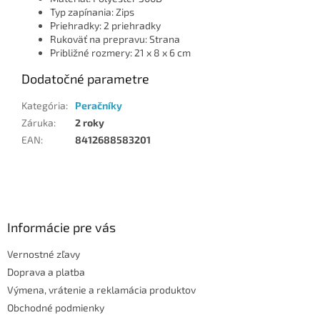
Typ zapínania: Zips
Priehradky: 2 priehradky
Rukoväť na prepravu: Strana
Približné rozmery: 21 x 8 x 6 cm
Dodatočné parametre
Kategória
:
Peračníky
Záruka
:
2 roky
EAN
:
8412688583201
Z
á
p
ä
Informácie pre vás
t
Vernostné zľavy
i
Doprava a platba
e
Výmena, vrátenie a reklamácia produktov
Obchodné podmienky