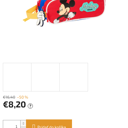
€16,40
–50 %
€8,20
?
Jednotková
cena:
Pridať do košíka