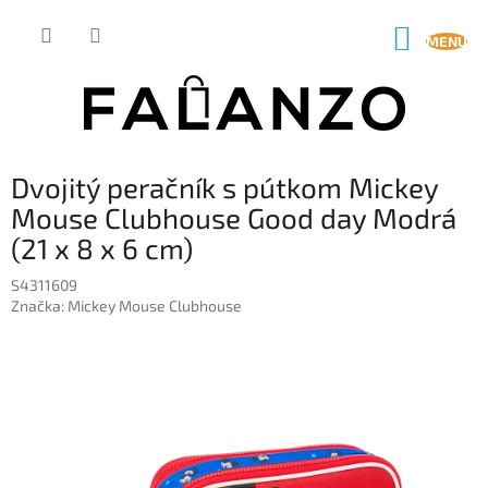
Prejsť
na
NÁKUP
obsah
KOŠÍK
Dvojitý peračník s pútkom Mickey
Mouse Clubhouse Good day Modrá
(21 x 8 x 6 cm)
S4311609
Značka:
Mickey Mouse Clubhouse