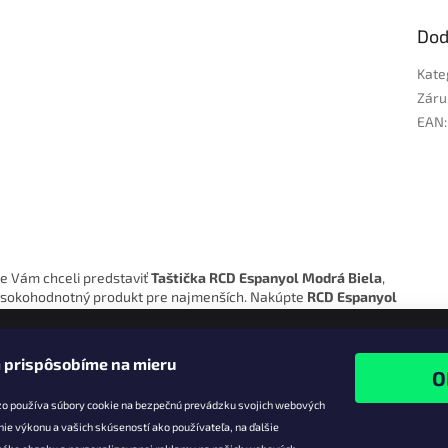
Dod
Kate
Záru
EAN
:
me Vám chceli predstaviť
Taštička RCD Espanyol Modrá Biela
,
e vysokohodnotný produkt pre najmenších. Nakúpte
RCD Espanyol
 prispôsobíme na mieru
zo používa súbory cookie na bezpečnú prevádzku svojich webových
nie výkonu a vašich skúseností ako používateľa, na ďalšie