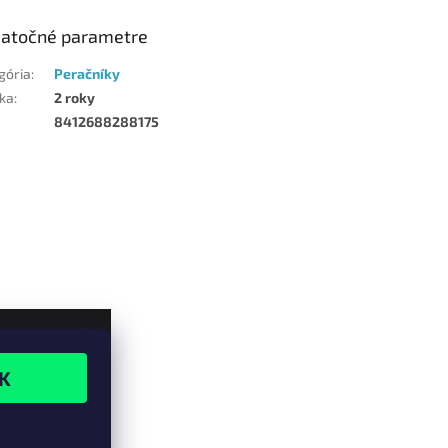
atočné parametre
gória
:
Peračníky
ka
:
2 roky
8412688288175