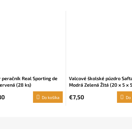
ý peračník Real Sporting de
Valcové školské púzdro Saft
Červená (28 ks)
Modrá Zelená Žltá (20 x 5 x 
80
€7,50
Do košíka
Do 