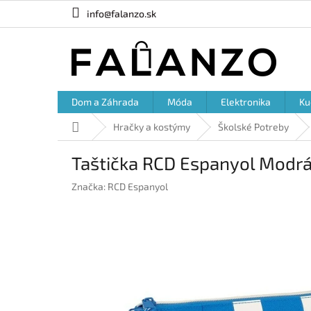
Prejsť
info@falanzo.sk
na
obsah
Dom a Záhrada
Móda
Elektronika
Ku
Domov
Hračky a kostýmy
Školské Potreby
Taštička RCD Espanyol Modrá
Značka:
RCD Espanyol