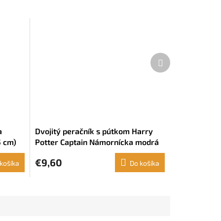
Ďalší
produkt
a
Dvojitý peračník s pútkom Harry
5 cm)
Potter Captain Námornícka modrá
(21 x 8 x 6 cm)
€9,60
košíka
Do košíka