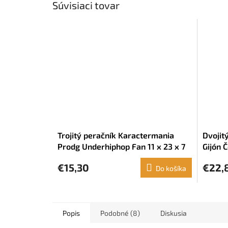
Súvisiaci tovar
Trojitý peračník Karactermania
Dvojit
Prodg Underhiphop Fan 11 x 23 x 7
Gijón 
cm
€15,30
€22,
Do košíka
Popis
Podobné (8)
Diskusia