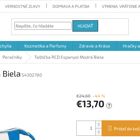
VERNOSTNÉ ZĽAVY
DOPRAVA A PLATBA
VÝMENA, VRÁTENIE
HĽADAŤ
chyňa
Kozmetika a Parfumy
Zdravie a Krása
Hračky 
Peračníky
Taštička RCD Espanyol Modrá Biela
 Biela
S4302780
€24,60
–44 %
€13,70
?
Jednotková
cena:
Pridať do koš