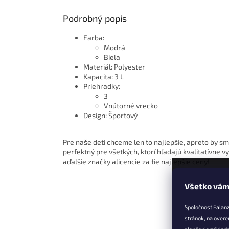
Podrobný popis
Farba:
Modrá
Biela
Materiál: Polyester
Kapacita: 3 L
Priehradky:
3
Vnútorné vrecko
Design: Športový
Pre naše deti chceme len to najlepšie, apreto by s
perfektný pre všetkých, ktorí hľadajú kvalitatívn
aďalšie značky alicencie za tie najlepšie ceny!
Všetko vám
Z
á
Spoločnosť Falan
p
stránok, na overe
ä