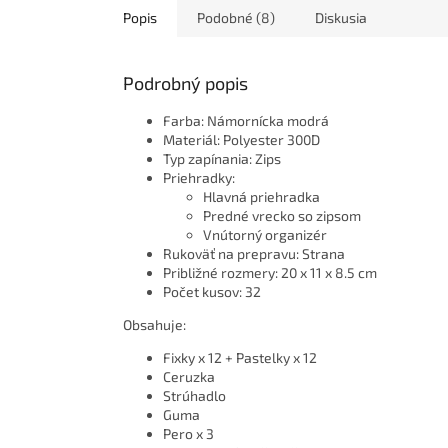
Popis
Podobné (8)
Diskusia
Podrobný popis
Farba: Námornícka modrá
Materiál: Polyester 300D
Typ zapínania: Zips
Priehradky:
Hlavná priehradka
Predné vrecko so zipsom
Vnútorný organizér
Rukoväť na prepravu: Strana
Približné rozmery: 20 x 11 x 8.5 cm
Počet kusov: 32
Obsahuje:
Fixky x 12 + Pastelky x 12
Ceruzka
Strúhadlo
Guma
Pero x 3