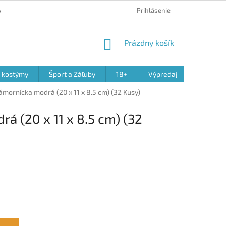
 A REKLAMÁCIA PRODUKTOV
OBCHODNÉ PODMIENKY
Prihlásenie
PODMIENK
NÁKUPNÝ
Prázdny košík
KOŠÍK
a kostýmy
Šport a Záľuby
18+
Výpredaj
ornícka modrá (20 x 11 x 8.5 cm) (32 Kusy)
 (20 x 11 x 8.5 cm) (32