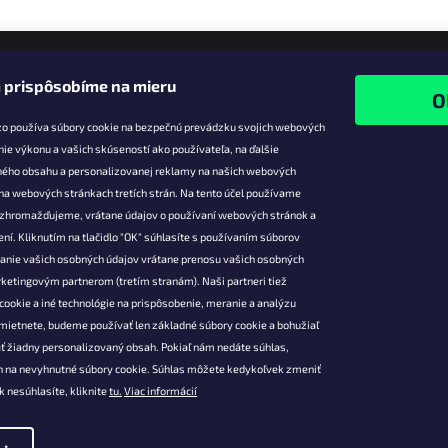
 prispôsobíme na mieru
zo používa súbory cookie na bezpečnú prevádzku svojich webových
nie výkonu a vašich skúseností ako používateľa, na ďalšie
ného obsahu a personalizovanej reklamy na našich webových
 na webových stránkach tretích strán. Na tento účel používame
ie pre vás
Facebook
é zhromažďujeme, vrátane údajov o používaní webových stránok a
zľavy
Falanzo.sk
ní. Kliknutím na tlačidlo "OK" súhlasíte s používaním súborov
vanie vašich osobných údajov vrátane prenosu vašich osobných
platba
ketingovým partnerom (tretím stranám). Naši partneri tiež
átenie a
cookie a iné technológie na prispôsobenie, meranie a analýzu
 produktov
mietnete, budeme používať len základné súbory cookie a bohužiaľ
podmienky
ť žiadny personalizovaný obsah. Pokiaľ nám nedáte súhlas,
 ochrany
 na nevyhnutné súbory cookie. Súhlas môžete kedykoľvek zmeniť
údajov
k nesúhlasíte, kliknite
tu.
Viac informácií