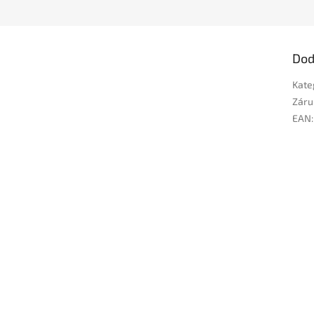
Dod
Kate
Záru
EAN
: