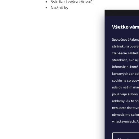
Svietiaci zvýrazňovač
Nožničky
Všetko vám
Z
á
Spoločnosť Falan
p
stránok, na overe
ä
zlepšenie základ
t
stránkach, ako aj
Informác
i
informácie, ktor
e
Vernostné 
koncových zariade
cookie na spraco
Doprava a 
údajov našim mar
Výmena, vr
používajú súbory 
reklamácia
reklamy. Ak to od
Obchodné 
nebudete dostáva
Podmienky
obmedzíme sa len
osobných 
v nastaveniach. A
Kontakt