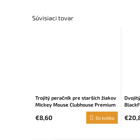
Súvisiaci tovar
Trojitý peračník pre starších žiakov
Dvojit
Mickey Mouse Clubhouse Premium
BlackF
Čierna (22 x 12 x 3 cm)
€8,60
€20,
Do košíka