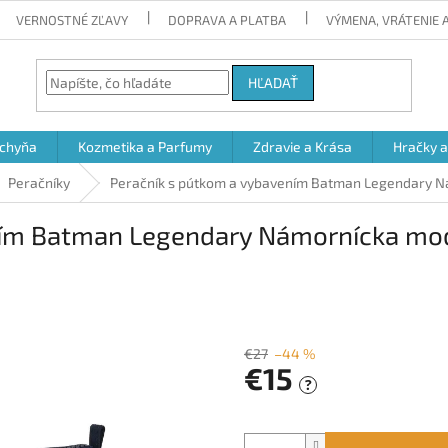
VERNOSTNÉ ZĽAVY
DOPRAVA A PLATBA
VÝMENA, VRÁTENIE
HĽADAŤ
chyňa
Kozmetika a Parfumy
Zdravie a Krása
Hračky 
Peračníky
Peračník s pútkom a vybavením Batman Legendary Nám
ím Batman Legendary Námornícka modrá
€27
–44 %
€15
?
Jednotková
cena: