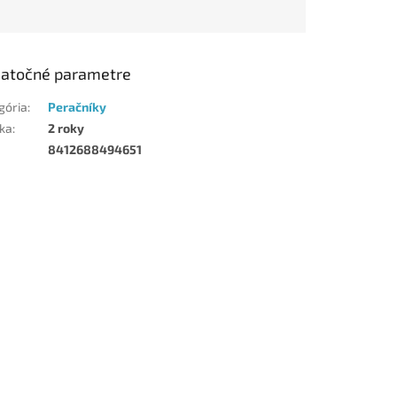
atočné parametre
gória
:
Peračníky
ka
:
2 roky
8412688494651