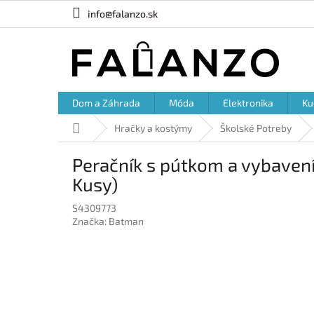
Prejsť
info@falanzo.sk
na
obsah
Dom a Záhrada
Móda
Elektronika
Ku
Domov
Hračky a kostýmy
Školské Potreby
Peračník s pútkom a vybaven
Kusy)
S4309773
Značka:
Batman