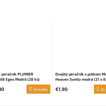
ý peračník PLUMIER
Dvojitý peračník s pútkom M
it8 Egeo Modrá (28 ks)
Heaven Svetlo modrá (21 x 8
cm)
80
€1,90
Do košíka
Do 