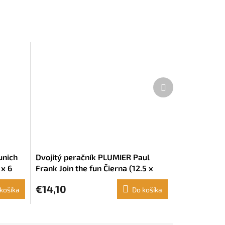
Ďalší
produkt
unich
Dvojitý peračník PLUMIER Paul
 x 6
Frank Join the fun Čierna (12.5 x
19.5 x 4 cm) (28 Kusy)
€14,10
košíka
Do košíka