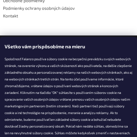
Obchodné podmienky
Podmienky ochrany osobných údajov
Kontakt
Facebook
Všetko vám prispôsobíme na mieru
Spoločnosť Falanzo používa súbory cookie na bezpečnú prevádzku svojich webových
stránok, na overenie výkonu a vašich skúseností ako používateľa, na ďalšie zlepšenie
základného obsahu a personalizovanej reklamy na našich webových stránkach, ako aj
KONTAKT
na webových stránkach tretích strán. Na tento účel používame informácie, ktoré
zhromažďujeme, vrátane údajov o používaní webových stránok a koncových
info@falanzo.sk
zariadení. Kliknutím na tlačidlo "OK" súhlasíte s používaním súborov cookie na
Falanzo.sk
spracovanie vašich osobných údajov vrátane prenosu vašich osobných údajov našim
FalanzoSK
marketingovým partnerom (tretím stranám). Naši partneri tiež používajú súbory
cookie a iné technológie na prispôsobenie, meranie a analýzu reklamy. Ak to
odmietnete, budeme používať len základné súbory cookie a bohužiaľ nebudete
dostávať žiadny personalizovaný obsah. Pokiaľ nám nedáte súhlas, obmedzíme sa
len na nevyhnutné súbory cookie. Súhlas môžete kedykoľvek zmeniť v nastaveniach.