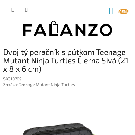
Prejsť
na
NÁKUP
obsah
KOŠÍK
Dvojitý peračník s pútkom Teenage
Mutant Ninja Turtles Čierna Sivá (21
x 8 x 6 cm)
S4310709
Značka:
Teenage Mutant Ninja Turtles