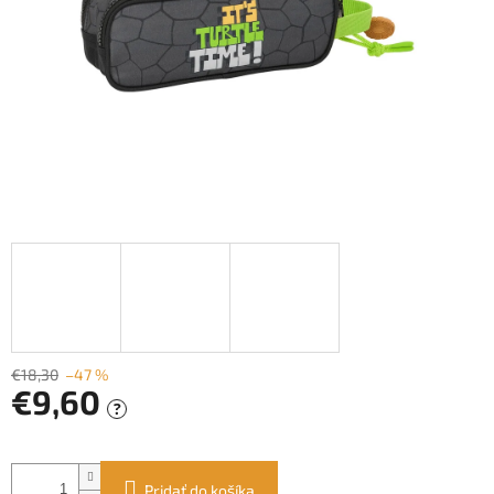
€18,30
–47 %
€9,60
?
Jednotková
cena:
Pridať do košíka