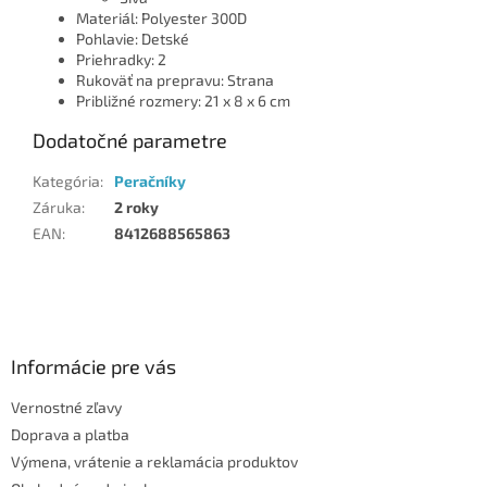
Materiál: Polyester 300D
Pohlavie: Detské
Priehradky: 2
Rukoväť na prepravu: Strana
Približné rozmery: 21 x 8 x 6 cm
Dodatočné parametre
Kategória
:
Peračníky
Záruka
:
2 roky
EAN
:
8412688565863
Z
á
p
ä
Informácie pre vás
t
Vernostné zľavy
i
Doprava a platba
e
Výmena, vrátenie a reklamácia produktov