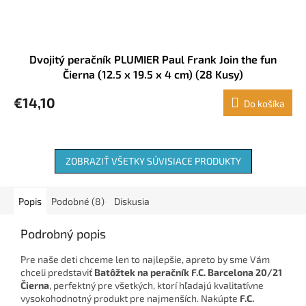
Dvojitý peračník PLUMIER Paul Frank Join the fun
Čierna (12.5 x 19.5 x 4 cm) (28 Kusy)
€14,10
Do košíka
ZOBRAZIŤ VŠETKY SÚVISIACE PRODUKTY
Popis
Podobné (8)
Diskusia
Podrobný popis
Pre naše deti chceme len to najlepšie, apreto by sme Vám
chceli predstaviť
Batôžtek na peračník F.C. Barcelona 20/21
Čierna
, perfektný pre všetkých, ktorí hľadajú kvalitatívne
vysokohodnotný produkt pre najmenších. Nakúpte
F.C.