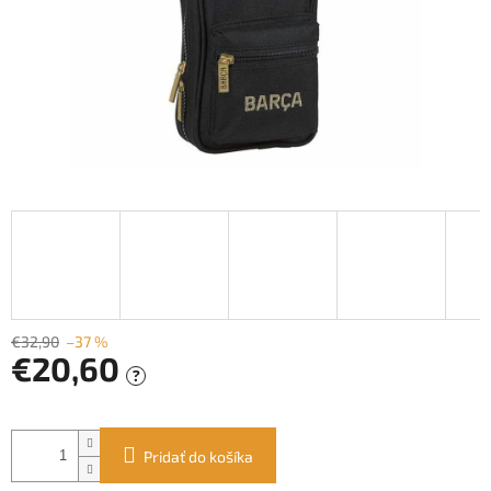
€32,90
–37 %
€20,60
?
Jednotková
cena:
Pridať do košíka