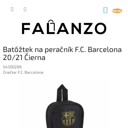
Prejsť
na
NÁKUP
obsah
KOŠÍK
Batôžtek na peračník F.C. Barcelona
20/21 Čierna
S4300286
Značka:
F.C. Barcelona