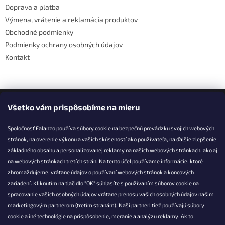
Doprava a platba
e
Výmena, vrátenie a reklamácia produktov
Obchodné podmienky
Podmienky ochrany osobných údajov
Kontakt
Facebook
Všetko vám prispôsobíme na mieru
Spoločnosť Falanzo používa súbory cookie na bezpečnú prevádzku svojich webových
stránok, na overenie výkonu a vašich skúseností ako používateľa, na ďalšie zlepšenie
základného obsahu a personalizovanej reklamy na našich webových stránkach, ako aj
KONTAKT
na webových stránkach tretích strán. Na tento účel používame informácie, ktoré
zhromažďujeme, vrátane údajov o používaní webových stránok a koncových
info@falanzo.sk
zariadení. Kliknutím na tlačidlo "OK" súhlasíte s používaním súborov cookie na
Falanzo.sk
spracovanie vašich osobných údajov vrátane prenosu vašich osobných údajov našim
FalanzoSK
marketingovým partnerom (tretím stranám). Naši partneri tiež používajú súbory
cookie a iné technológie na prispôsobenie, meranie a analýzu reklamy. Ak to