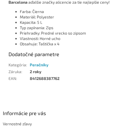
Barcelona
aďalšie značky alicencie za tie najlepšie ceny!
Farba: Čierna
Materiál: Polyester
Kapacita: 5 L
Typ zapínania: Zips
Priehradky: Predné vrecko so zipsom
Vlastnosti: Horné ucho
Obsahuje: Taštička x 4
Dodatočné parametre
Kategória
:
Peračníky
Záruka
:
2 roky
EAN
:
8412688387762
Z
á
p
ä
Informácie pre vás
t
Vernostné zľavy
i