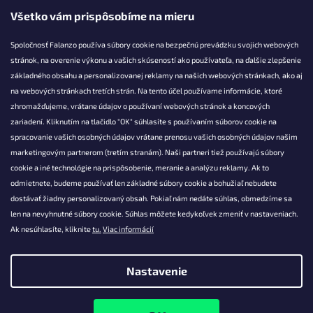
Všetko vám prispôsobíme na mieru
Falanzo.sk
Spoločnosť Falanzo používa súbory cookie na bezpečnú prevádzku svojich webových
stránok, na overenie výkonu a vašich skúseností ako používateľa, na ďalšie zlepšenie
základného obsahu a personalizovanej reklamy na našich webových stránkach, ako aj
KONTAKT
na webových stránkach tretích strán. Na tento účel používame informácie, ktoré
zhromažďujeme, vrátane údajov o používaní webových stránok a koncových
info@falanzo.sk
zariadení. Kliknutím na tlačidlo "OK" súhlasíte s používaním súborov cookie na
Falanzo.sk
spracovanie vašich osobných údajov vrátane prenosu vašich osobných údajov našim
FalanzoSK
marketingovým partnerom (tretím stranám). Naši partneri tiež používajú súbory
cookie a iné technológie na prispôsobenie, meranie a analýzu reklamy. Ak to
odmietnete, budeme používať len základné súbory cookie a bohužiaľ nebudete
dostávať žiadny personalizovaný obsah. Pokiaľ nám nedáte súhlas, obmedzíme sa
len na nevyhnutné súbory cookie. Súhlas môžete kedykoľvek zmeniť v nastaveniach.
Ak nesúhlasíte, kliknite
tu.
Viac informácií
Nastavenie
Vytvoril Shoptet