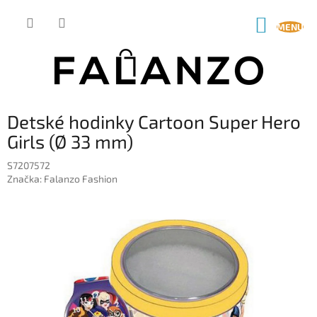
Prejsť
na
NÁKUP
obsah
KOŠÍK
Detské hodinky Cartoon Super Hero
Girls (Ø 33 mm)
S7207572
Značka:
Falanzo Fashion