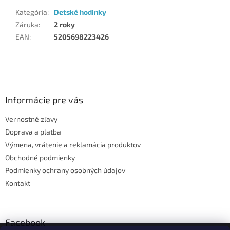
Kategória
:
Detské hodinky
Záruka
:
2 roky
EAN
:
5205698223426
Z
á
p
ä
Informácie pre vás
t
Vernostné zľavy
i
Doprava a platba
e
Výmena, vrátenie a reklamácia produktov
Obchodné podmienky
Podmienky ochrany osobných údajov
Kontakt
Facebook