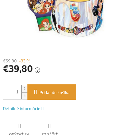
€59,80
–33 %
€39,80
?
Jednotková
cena:
Pridať do košíka
Detailné informácie
OPÝTAŤ SA
STRÁŽIŤ