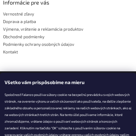
ä
Informácie pre vás
t
Vernostné zľavy
i
Doprava a platba
e
Výmena, vrátenie a reklamácia produktov
Obchodné podmienky
Podmienky ochrany osobných údajov
Kontakt
Facebook
Všetko vám prispôsobíme na mieru
Spoločnosť Falanzo používa súbory cookie na bezpečnú prevádzku svojich webových
stránok, na overenie výkonu a vašich skúseností ako používateľa, na ďalšie zlepšenie
základného obsahu a personalizovanej reklamy na našich webových stránkach, ako aj
KONTAKT
na webových stránkach tretích strán. Na tento účel používame informácie, ktoré
zhromažďujeme, vrátane údajov o používaní webových stránok a koncových
info@falanzo.sk
zariadení. Kliknutím na tlačidlo "OK" súhlasíte s používaním súborov cookie na
Falanzo.sk
spracovanie vašich osobných údajov vrátane prenosu vašich osobných údajov našim