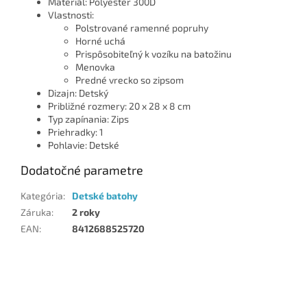
Materiál: Polyester 300D
Vlastnosti:
Polstrované ramenné popruhy
Horné uchá
Prispôsobiteľný k vozíku na batožinu
Menovka
Predné vrecko so zipsom
Dizajn: Detský
Približné rozmery: 20 x 28 x 8 cm
Typ zapínania: Zips
Priehradky: 1
Pohlavie: Detské
Dodatočné parametre
Kategória
:
Detské batohy
Záruka
:
2 roky
EAN
:
8412688525720
Z
á
p