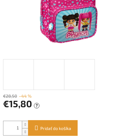
€28,50
–44 %
€15,80
?
Jednotková
cena:
Pridať do košíka