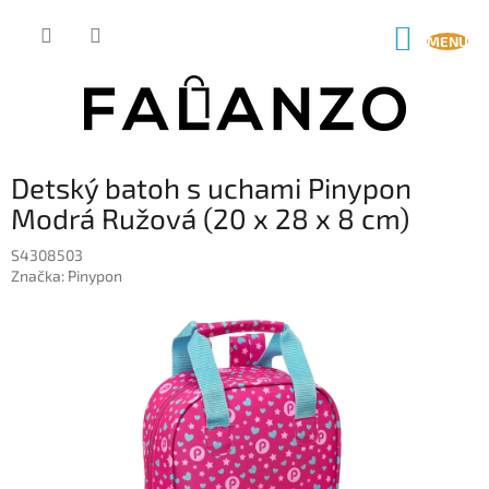
Prejsť
na
NÁKUP
obsah
KOŠÍK
Detský batoh s uchami Pinypon
Modrá Ružová (20 x 28 x 8 cm)
S4308503
Značka:
Pinypon