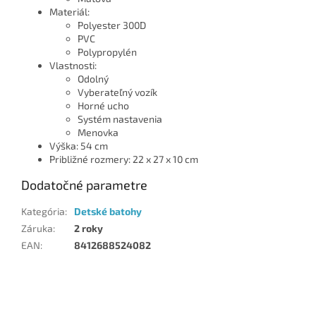
Materiál:
Polyester 300D
PVC
Polypropylén
Vlastnosti:
Odolný
Vyberateľný vozík
Horné ucho
Systém nastavenia
Menovka
Výška: 54 cm
Približné rozmery: 22 x 27 x 10 cm
Dodatočné parametre
Kategória
:
Detské batohy
Záruka
:
2 roky
EAN
:
8412688524082
Z
á