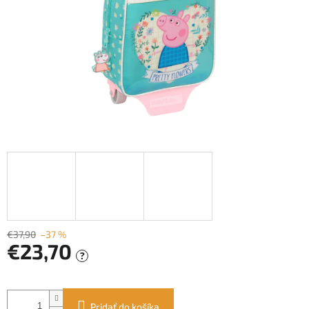
€37,90
–37 %
€23,70
?
Jednotková
cena:
Pridať do košíka