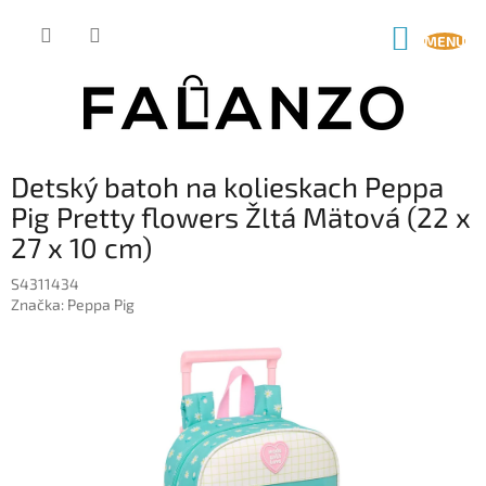
Prejsť
na
NÁKUP
obsah
KOŠÍK
Detský batoh na kolieskach Peppa
Pig Pretty flowers Žltá Mätová (22 x
27 x 10 cm)
S4311434
Značka:
Peppa Pig