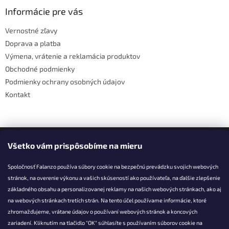
p
ä
Informácie pre vás
t
Vernostné zľavy
i
Doprava a platba
e
Výmena, vrátenie a reklamácia produktov
Obchodné podmienky
Podmienky ochrany osobných údajov
Kontakt
Facebook
Všetko vám prispôsobíme na mieru
Spoločnosť Falanzo používa súbory cookie na bezpečnú prevádzku svojich webových
stránok, na overenie výkonu a vašich skúseností ako používateľa, na ďalšie zlepšenie
základného obsahu a personalizovanej reklamy na našich webových stránkach, ako aj
KONTAKT
na webových stránkach tretích strán. Na tento účel používame informácie, ktoré
zhromažďujeme, vrátane údajov o používaní webových stránok a koncových
info@falanzo.sk
zariadení. Kliknutím na tlačidlo "OK" súhlasíte s používaním súborov cookie na
Falanzo.sk