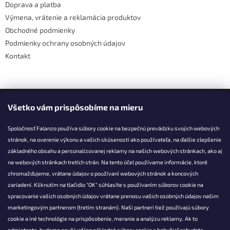
Doprava a platba
e
Výmena, vrátenie a reklamácia produktov
Obchodné podmienky
Podmienky ochrany osobných údajov
Kontakt
Facebook
Všetko vám prispôsobíme na mieru
Spoločnosť Falanzo používa súbory cookie na bezpečnú prevádzku svojich webových
stránok, na overenie výkonu a vašich skúseností ako používateľa, na ďalšie zlepšenie
základného obsahu a personalizovanej reklamy na našich webových stránkach, ako aj
KONTAKT
na webových stránkach tretích strán. Na tento účel používame informácie, ktoré
zhromažďujeme, vrátane údajov o používaní webových stránok a koncových
info@falanzo.sk
zariadení. Kliknutím na tlačidlo "OK" súhlasíte s používaním súborov cookie na
Falanzo.sk
spracovanie vašich osobných údajov vrátane prenosu vašich osobných údajov našim
FalanzoSK
marketingovým partnerom (tretím stranám). Naši partneri tiež používajú súbory
cookie a iné technológie na prispôsobenie, meranie a analýzu reklamy. Ak to
odmietnete, budeme používať len základné súbory cookie a bohužiaľ nebudete