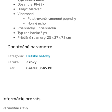
Obsahuje: Plyšák
Dizajn: Medveď
Vlastnosti:
Polstrované ramenné popruhy
Horné ucho
Priehradky: 1 priehradka
Typ zapínania: Zips
Približné rozmery: 23 x 27 x 7,5 cm
Dodatočné parametre
Kategória
:
Detské batohy
Záruka
:
2 roky
EAN
:
8412688545391
Z
á
p
ä
Informácie pre vás
t
Vernostné zľavy
i