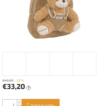
€49,80
–33 %
€33,20
?
Jednotková
cena:
Pridať do košíka