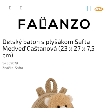
Prejsť
na
NÁKUP
obsah
KOŠÍK
Detský batoh s plyšákom Safta
Medveď Gaštanová (23 x 27 x 7,5
cm)
S4309079
Značka:
Safta