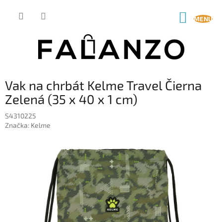
Prejsť
na
NÁKUP
obsah
KOŠÍK
Vak na chrbát Kelme Travel Čierna
Zelená (35 x 40 x 1 cm)
S4310225
Značka:
Kelme