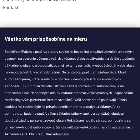
Kontakt
Facebook
Všetko vám prispôsobíme na mieru
Spoločnosť Falanzo používa súbory cookie na bezpečnú prevádzku svojich webových
stránok, na overenie výkonu a vašich skúseností ako používateľa, na ďalšie zlepšenie
základného obsahu a personalizovanej reklamy na našich webových stránkach, ako aj
KONTAKT
na webových stránkach tretích strán. Na tento účel používame informácie, ktoré
zhromažďujeme, vrátane údajov o používaní webových stránok a koncových
info@falanzo.sk
zariadení. Kliknutím na tlačidlo "OK" súhlasíte s používaním súborov cookie na
Falanzo.sk
spracovanie vašich osobných údajov vrátane prenosu vašich osobných údajov našim
FalanzoSK
marketingovým partnerom (tretím stranám). Naši partneri tiež používajú súbory
cookie a iné technológie na prispôsobenie, meranie a analýzu reklamy. Ak to
odmietnete, budeme používať len základné súbory cookie a bohužiaľ nebudete
dostávať žiadny personalizovaný obsah. Pokiaľ nám nedáte súhlas, obmedzíme sa
len na nevyhnutné súbory cookie. Súhlas môžete kedykoľvek zmeniť v nastaveniach.
Ak nesúhlasíte, kliknite
tu.
Viac informácií