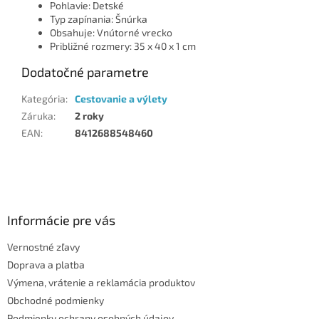
Pohlavie: Detské
Typ zapínania: Šnúrka
Obsahuje: Vnútorné vrecko
Približné rozmery: 35 x 40 x 1 cm
Dodatočné parametre
Kategória
:
Cestovanie a výlety
Záruka
:
2 roky
EAN
:
8412688548460
Z
á
p
ä
Informácie pre vás
t
Vernostné zľavy
i
Doprava a platba
e
Výmena, vrátenie a reklamácia produktov
Obchodné podmienky
Podmienky ochrany osobných údajov