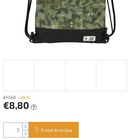
€17,50
–49 %
€8,80
?
Jednotková
cena:
Pridať do košíka