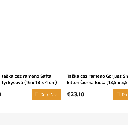
 taška cez rameno Safta
Taška cez rameno Gorjuss Sm
 Tyrkysová (16 x 18 x 4 cm)
kitten Čierna Biela (13,5 x 5,5
cm)
0
€23,10
Do košíka
Do 