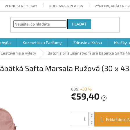
VERNOSTNÉ ZĽAVY
DOPRAVA A PLATBA
VÝMENA, VRÁTENIE
HĽADAŤ
chyňa
Kozmetika a Parfumy
Zdravie a Krása
Hračky 
Cestovanie a výlety
Batoh s príslušenstvom pre bábätká Safta Ma
ábätká Safta Marsala Ružová (30 x 43 
€89
–33 %
€59,40
?
Jednotková
cena:
Pridať do koš