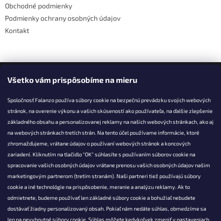
Obchodné podmienky
Podmienky ochrany osobných údajov
Kontakt
Facebook
Všetko vám prispôsobíme na mieru
Spoločnosť Falanzo používa súbory cookie na bezpečnú prevádzku svojich webových
stránok, na overenie výkonu a vašich skúseností ako používateľa, na ďalšie zlepšenie
základného obsahu a personalizovanej reklamy na našich webových stránkach, ako aj
KONTAKT
na webových stránkach tretích strán. Na tento účel používame informácie, ktoré
zhromažďujeme, vrátane údajov o používaní webových stránok a koncových
info@falanzo.sk
zariadení. Kliknutím na tlačidlo "OK" súhlasíte s používaním súborov cookie na
Falanzo.sk
spracovanie vašich osobných údajov vrátane prenosu vašich osobných údajov našim
FalanzoSK
marketingovým partnerom (tretím stranám). Naši partneri tiež používajú súbory
cookie a iné technológie na prispôsobenie, meranie a analýzu reklamy. Ak to
odmietnete, budeme používať len základné súbory cookie a bohužiaľ nebudete
dostávať žiadny personalizovaný obsah. Pokiaľ nám nedáte súhlas, obmedzíme sa
len na nevyhnutné súbory cookie. Súhlas môžete kedykoľvek zmeniť v nastaveniach.