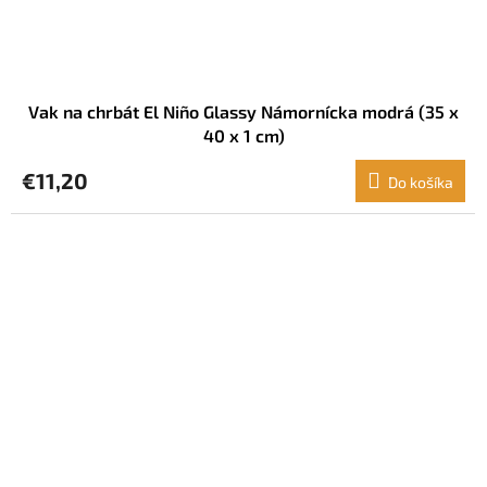
Vak na chrbát El Niño Glassy Námornícka modrá (35 x
40 x 1 cm)
€11,20
Do košíka