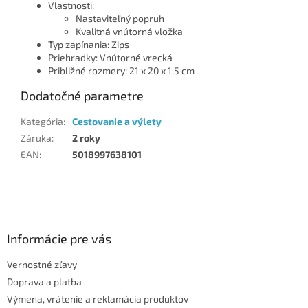
Vlastnosti:
Nastaviteľný popruh
Kvalitná vnútorná vložka
Typ zapínania: Zips
Priehradky: Vnútorné vrecká
Približné rozmery: 21 x 20 x 1.5 cm
Dodatočné parametre
Kategória
:
Cestovanie a výlety
Záruka
:
2 roky
EAN
:
5018997638101
Z
á
p
ä
Informácie pre vás
t
Vernostné zľavy
i
Doprava a platba
e
Výmena, vrátenie a reklamácia produktov