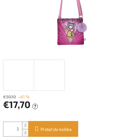
€30,10
–41 %
€17,70
?
Jednotková
cena:
Pridať do košíka