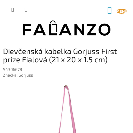
Prejsť
na
NÁKUP
obsah
KOŠÍK
Dievčenská kabelka Gorjuss First
prize Fialová (21 x 20 x 1.5 cm)
S4306678
Značka:
Gorjuss