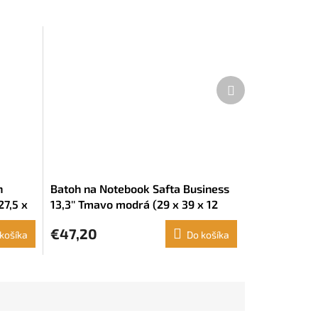
Ďalší
produkt
n
Batoh na Notebook Safta Business
27,5 x
13,3'' Tmavo modrá (29 x 39 x 12
cm)
€47,20
košíka
Do košíka