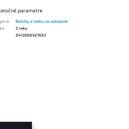
atočné parametre
gória
:
Batohy a tašky na notebook
ka
:
2 roky
8412688567683