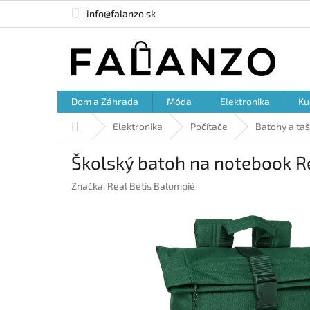
Prejsť
info@falanzo.sk
na
obsah
Dom a Záhrada
Móda
Elektronika
Ku
Domov
Elektronika
Počítače
Batohy a ta
Školský batoh na notebook Re
Značka:
Real Betis Balompié