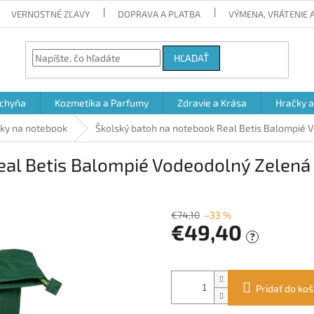
VERNOSTNÉ ZĽAVY
DOPRAVA A PLATBA
VÝMENA, VRÁTENIE
HĽADAŤ
chyňa
Kozmetika a Parfumy
Zdravie a Krása
Hračky 
šky na notebook
Školský batoh na notebook Real Betis Balompié Vo
al Betis Balompié Vodeodolný Zelená 15
€74,10
–33 %
€49,40
?
Jednotková
cena:
Pridať do koš