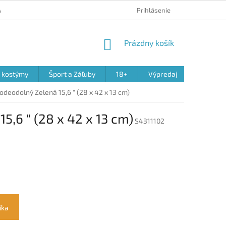
 A REKLAMÁCIA PRODUKTOV
OBCHODNÉ PODMIENKY
Prihlásenie
PODMIENK
NÁKUPNÝ
Prázdny košík
KOŠÍK
a kostýmy
Šport a Záľuby
18+
Výpredaj
deodolný Zelená 15,6 " (28 x 42 x 13 cm)
,6 " (28 x 42 x 13 cm)
S4311102
íka