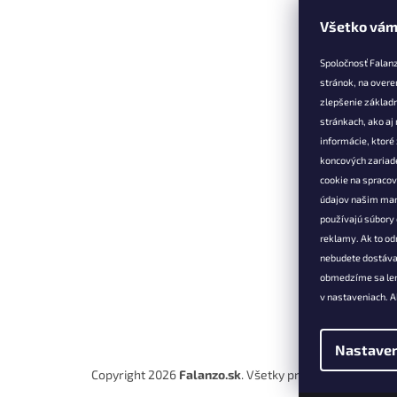
Všetko vám
Z
á
Spoločnosť Falan
p
stránok, na overe
ä
zlepšenie základ
t
stránkach, ako aj
Informác
i
informácie, ktor
e
Vernostné 
koncových zariade
cookie na spraco
Doprava a 
údajov našim mar
Výmena, vr
používajú súbory 
reklamácia
reklamy. Ak to od
Obchodné 
nebudete dostáva
Podmienky
obmedzíme sa len
osobných 
v nastaveniach. A
Kontakt
Nastaven
Copyright 2026
Falanzo.sk
. Všetky práva vyhradené.