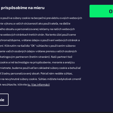
 prispôsobíme na mieru
zo používa súbory cookie na bezpečnú prevádzku svojich webových
nie výkonu a vašich skúseností ako používateľa, na ďalšie
ného obsahu a personalizovanej reklamy na našich webových
 na webových stránkach tretích strán. Na tento účel používame
ie pre vás
Facebook
é zhromažďujeme, vrátane údajov o používaní webových stránok a
zľavy
ní. Kliknutím na tlačidlo "OK" súhlasíte s používaním súborov
vanie vašich osobných údajov vrátane prenosu vašich osobných
platba
ketingovým partnerom (tretím stranám). Naši partneri tiež
átenie a
cookie a iné technológie na prispôsobenie, meranie a analýzu
 produktov
mietnete, budeme používať len základné súbory cookie a bohužiaľ
podmienky
ť žiadny personalizovaný obsah. Pokiaľ nám nedáte súhlas,
 ochrany
 na nevyhnutné súbory cookie. Súhlas môžete kedykoľvek zmeniť
údajov
k nesúhlasíte, kliknite
tu.
Viac informácií
ie