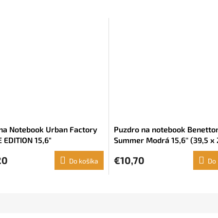
na Notebook Urban Factory
Puzdro na notebook Benetto
 EDITION 15,6"
Summer Modrá 15,6'' (39,5 x 
3,5 cm)
20
€10,70
Do košíka
Do 