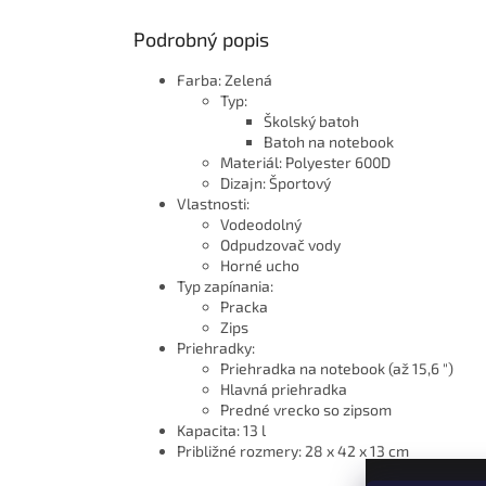
Podrobný popis
Farba: Zelená
Typ:
Školský batoh
Batoh na notebook
Materiál: Polyester 600D
Dizajn: Športový
Vlastnosti:
Vodeodolný
Odpudzovač vody
Horné ucho
Typ zapínania:
Pracka
Zips
Priehradky:
Priehradka na notebook (až 15,6 ")
Hlavná priehradka
Predné vrecko so zipsom
Kapacita: 13 l
Približné rozmery: 28 x 42 x 13 cm