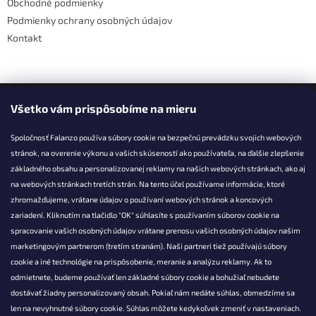
Obchodné podmienky
Podmienky ochrany osobných údajov
Kontakt
Facebook
Všetko vám prispôsobíme na mieru
Spoločnosť Falanzo používa súbory cookie na bezpečnú prevádzku svojich webových
stránok, na overenie výkonu a vašich skúseností ako používateľa, na ďalšie zlepšenie
základného obsahu a personalizovanej reklamy na našich webových stránkach, ako aj
KONTAKT
na webových stránkach tretích strán. Na tento účel používame informácie, ktoré
zhromažďujeme, vrátane údajov o používaní webových stránok a koncových
info@falanzo.sk
zariadení. Kliknutím na tlačidlo "OK" súhlasíte s používaním súborov cookie na
Falanzo.sk
spracovanie vašich osobných údajov vrátane prenosu vašich osobných údajov našim
FalanzoSK
marketingovým partnerom (tretím stranám). Naši partneri tiež používajú súbory
cookie a iné technológie na prispôsobenie, meranie a analýzu reklamy. Ak to
odmietnete, budeme používať len základné súbory cookie a bohužiaľ nebudete
dostávať žiadny personalizovaný obsah. Pokiaľ nám nedáte súhlas, obmedzíme sa
len na nevyhnutné súbory cookie. Súhlas môžete kedykoľvek zmeniť v nastaveniach.