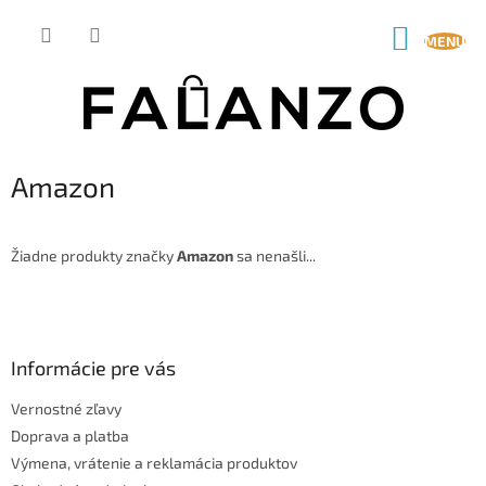
Prejsť
na
NÁKUP
obsah
KOŠÍK
Amazon
Žiadne produkty značky
Amazon
sa nenašli...
Z
á
p
ä
Informácie pre vás
t
Vernostné zľavy
i
Doprava a platba
e
Výmena, vrátenie a reklamácia produktov