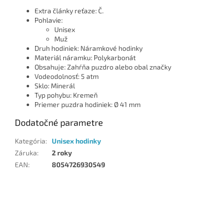
Extra články reťaze: Č.
Pohlavie:
Unisex
Muž
Druh hodiniek: Náramkové hodinky
Materiál náramku: Polykarbonát
Obsahuje: Zahŕňa puzdro alebo obal značky
Vodeodolnosť: 5 atm
Sklo: Minerál
Typ pohybu: Kremeň
Priemer puzdra hodiniek: Ø 41 mm
Dodatočné parametre
Kategória
:
Unisex hodinky
Záruka
:
2 roky
EAN
:
8054726930549
Z
á
p