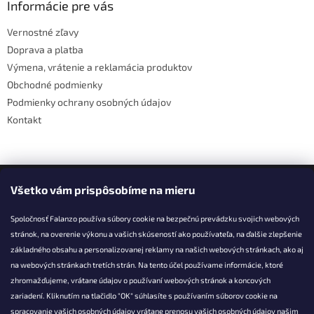
ä
Informácie pre vás
t
Vernostné zľavy
i
Doprava a platba
e
Výmena, vrátenie a reklamácia produktov
Obchodné podmienky
Podmienky ochrany osobných údajov
Kontakt
Facebook
Všetko vám prispôsobíme na mieru
Spoločnosť Falanzo používa súbory cookie na bezpečnú prevádzku svojich webových
stránok, na overenie výkonu a vašich skúseností ako používateľa, na ďalšie zlepšenie
základného obsahu a personalizovanej reklamy na našich webových stránkach, ako aj
KONTAKT
na webových stránkach tretích strán. Na tento účel používame informácie, ktoré
zhromažďujeme, vrátane údajov o používaní webových stránok a koncových
info@falanzo.sk
zariadení. Kliknutím na tlačidlo "OK" súhlasíte s používaním súborov cookie na
Falanzo.sk
spracovanie vašich osobných údajov vrátane prenosu vašich osobných údajov našim