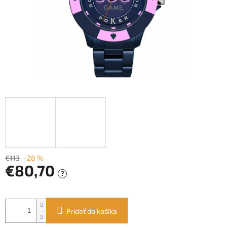
€113
–28 %
€80,70
?
Jednotková
cena:
Pridať do košíka