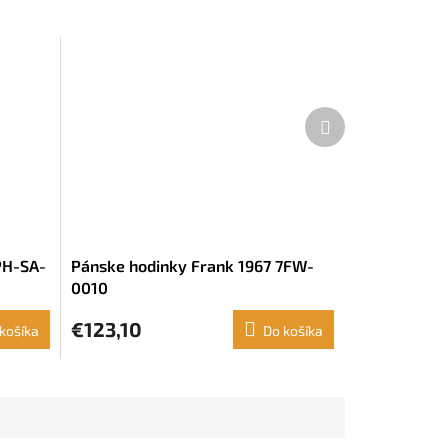
Ďalší
produkt
PH-SA-
Pánske hodinky Frank 1967 7FW-
0010
€123,10
košíka
Do košíka