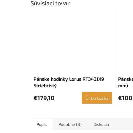
Súvisiaci tovar
Pánske hodinky Lorus RT343JX9
Pánske
Striebristý
mm)
€179,10
€100
Do košíka
Popis
Podobné (8)
Diskusia