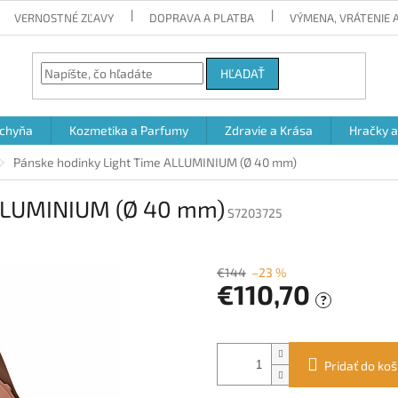
VERNOSTNÉ ZĽAVY
DOPRAVA A PLATBA
VÝMENA, VRÁTENIE
HĽADAŤ
chyňa
Kozmetika a Parfumy
Zdravie a Krása
Hračky 
Pánske hodinky Light Time ALLUMINIUM (Ø 40 mm)
ALLUMINIUM (Ø 40 mm)
S7203725
€144
–23 %
€110,70
?
Jednotková
cena:
Pridať do koš