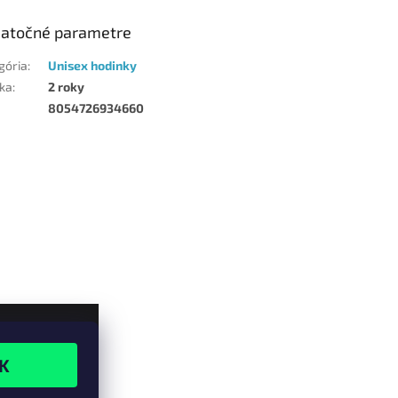
atočné parametre
gória
:
Unisex hodinky
ka
:
2 roky
8054726934660