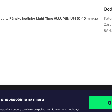
Dod
upujte
Pánske hodinky Light Time ALLUMINIUM (Ø 40 mm)
za
Kate
Záru
EAN
:
 prispôsobíme na mieru
zo používa súbory cookie na bezpečnú prevádzku svojich webových