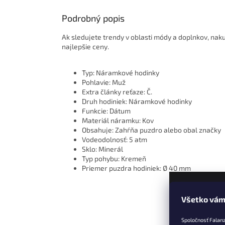
Podrobný popis
Ak sledujete trendy v oblasti módy a doplnkov, nak
najlepšie ceny.
Typ: Náramkové hodinky
Pohlavie: Muž
Extra články reťaze: Č.
Druh hodiniek: Náramkové hodinky
Funkcie: Dátum
Materiál náramku: Kov
Obsahuje: Zahŕňa puzdro alebo obal značky
Vodeodolnosť: 5 atm
Sklo: Minerál
Typ pohybu: Kremeň
Priemer puzdra hodiniek: Ø 40 mm
Všetko vám
Z
á
Spoločnosť Falan