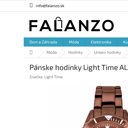
Prejsť
info@falanzo.sk
na
obsah
Dom a Záhrada
Móda
Elektronika
Ku
Domov
Móda
Hodinky
Unisex hodinky
Pánske hodinky Light Time 
Značka:
Light Time