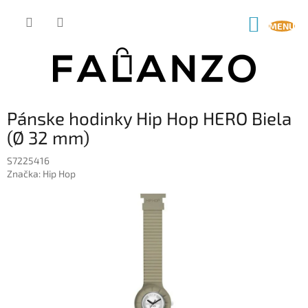
Prejsť
na
NÁKUP
obsah
KOŠÍK
Pánske hodinky Hip Hop HERO Biela
(Ø 32 mm)
S7225416
Značka:
Hip Hop