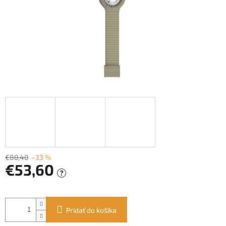
€80,40
–33 %
€53,60
?
Jednotková
cena:
Pridať do košíka