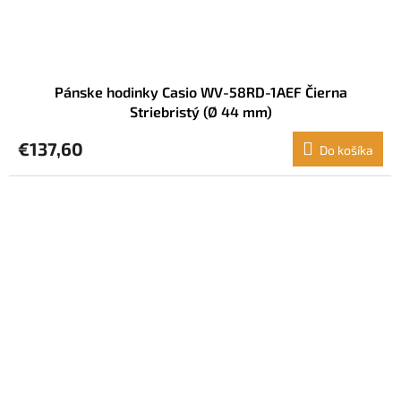
Pánske hodinky Casio WV-58RD-1AEF Čierna
Striebristý (Ø 44 mm)
€137,60
Do košíka