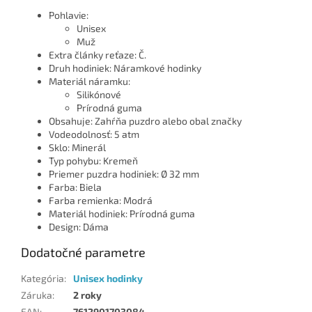
Pohlavie:
Unisex
Muž
Extra články reťaze: Č.
Druh hodiniek: Náramkové hodinky
Materiál náramku:
Silikónové
Prírodná guma
Obsahuje: Zahŕňa puzdro alebo obal značky
Vodeodolnosť: 5 atm
Sklo: Minerál
Typ pohybu: Kremeň
Priemer puzdra hodiniek: Ø 32 mm
Farba: Biela
Farba remienka: Modrá
Materiál hodiniek: Prírodná guma
Design: Dáma
Dodatočné parametre
Kategória
:
Unisex hodinky
Záruka
:
2 roky
EAN
:
7612901703084