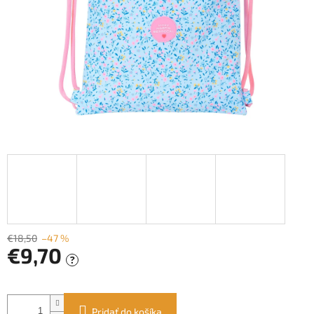
€18,50
–47 %
€9,70
?
Jednotková
cena:
Pridať do košíka