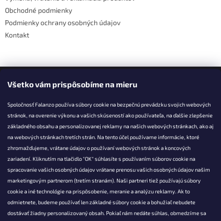
Obchodné podmienky
Podmienky ochrany osobných údajov
Kontakt
Facebook
Všetko vám prispôsobíme na mieru
Spoločnosť Falanzo používa súbory cookie na bezpečnú prevádzku svojich webových
stránok, na overenie výkonu a vašich skúseností ako používateľa, na ďalšie zlepšenie
základného obsahu a personalizovanej reklamy na našich webových stránkach, ako aj
KONTAKT
na webových stránkach tretích strán. Na tento účel používame informácie, ktoré
zhromažďujeme, vrátane údajov o používaní webových stránok a koncových
info@falanzo.sk
zariadení. Kliknutím na tlačidlo "OK" súhlasíte s používaním súborov cookie na
Falanzo.sk
spracovanie vašich osobných údajov vrátane prenosu vašich osobných údajov našim
FalanzoSK
marketingovým partnerom (tretím stranám). Naši partneri tiež používajú súbory
cookie a iné technológie na prispôsobenie, meranie a analýzu reklamy. Ak to
odmietnete, budeme používať len základné súbory cookie a bohužiaľ nebudete
dostávať žiadny personalizovaný obsah. Pokiaľ nám nedáte súhlas, obmedzíme sa