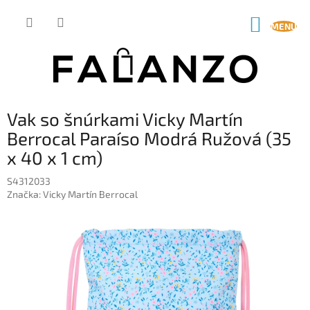
Prejsť
na
NÁKUP
obsah
KOŠÍK
Vak so šnúrkami Vicky Martín
Berrocal Paraíso Modrá Ružová (35
x 40 x 1 cm)
S4312033
Značka:
Vicky Martín Berrocal