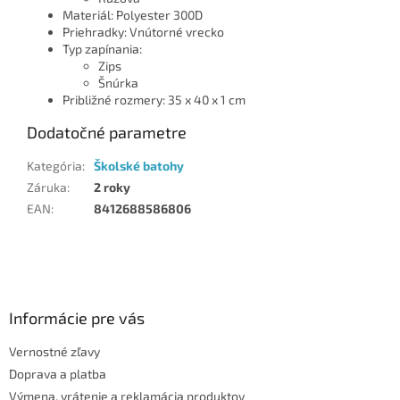
Materiál: Polyester 300D
Priehradky: Vnútorné vrecko
Typ zapínania:
Zips
Šnúrka
Približné rozmery: 35 x 40 x 1 cm
Dodatočné parametre
Kategória
:
Školské batohy
Záruka
:
2 roky
EAN
:
8412688586806
Z
á
p
ä
Informácie pre vás
t
Vernostné zľavy
i
Doprava a platba
e
Výmena, vrátenie a reklamácia produktov