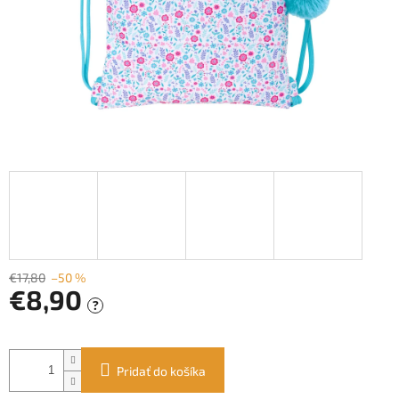
€17,80
–50 %
€8,90
?
Jednotková
cena:
Pridať do košíka