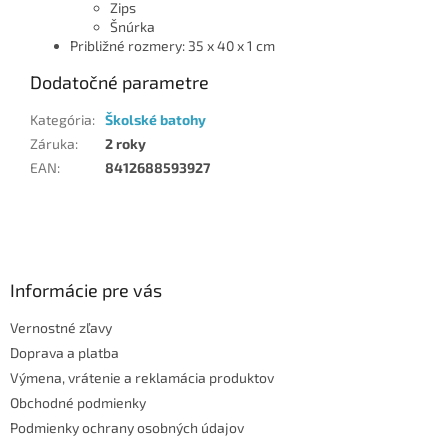
Zips
Šnúrka
Približné rozmery: 35 x 40 x 1 cm
Dodatočné parametre
Kategória
:
Školské batohy
Záruka
:
2 roky
EAN
:
8412688593927
Z
á
p
ä
Informácie pre vás
t
Vernostné zľavy
i
Doprava a platba
e
Výmena, vrátenie a reklamácia produktov
Obchodné podmienky
Podmienky ochrany osobných údajov