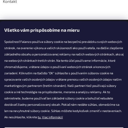
Kontakt
Facebook
Všetko vám prispôsobíme na mieru
Spoločnosť Falanzo používa súbory cookie na bezpečnú prevádzku svojich webových
stránok, na overenie výkonu a vašich skúseností ako používateľa, na ďalšie zlepšenie
základného obsahu a personalizovanej reklamy na našich webových stránkach, ako aj
KONTAKT
na webových stránkach tretích strán. Na tento účel používame informácie, ktoré
zhromažďujeme, vrátane údajov o používaní webových stránok a koncových
info@falanzo.sk
zariadení. Kliknutím na tlačidlo "OK" súhlasíte s používaním súborov cookie na
Falanzo.sk
spracovanie vašich osobných údajov vrátane prenosu vašich osobných údajov našim
FalanzoSK
marketingovým partnerom (tretím stranám). Naši partneri tiež používajú súbory
cookie a iné technológie na prispôsobenie, meranie a analýzu reklamy. Ak to
odmietnete, budeme používať len základné súbory cookie a bohužiaľ nebudete
dostávať žiadny personalizovaný obsah. Pokiaľ nám nedáte súhlas, obmedzíme sa
len na nevyhnutné súbory cookie. Súhlas môžete kedykoľvek zmeniť v nastaveniach.
Ak nesúhlasíte, kliknite
tu.
Viac informácií