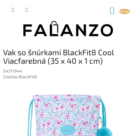
Prejsť
na
NÁKUP
obsah
KOŠÍK
Vak so šnúrkami BlackFit8 Cool
Viacfarebná (35 x 40 x 1 cm)
S4311944
Značka:
BlackFit8