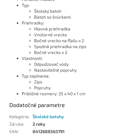
Typ:
Školský batoh
Batoh so šnúrkami
Priehradky:
Hlavná priehradka
Vnútorné vrecko
Bočné vrecko na fľašu x 2
Spodná priehradka na zips
Bočné vrecko x 2
Vlastnosti:
Odpudzovač vody
Nastaviteľné popruhy
Typ zapínania:
Zips
Popruhy
Približné rozmery: 35 x 40 x 1 cm
Dodatočné parametre
Kategória
:
Školské batohy
Záruka
:
2 roky
EAN
:
8412688563791