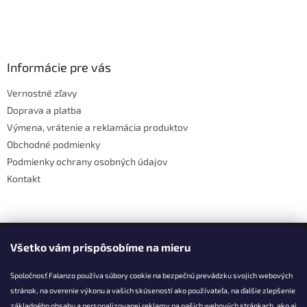
Z
á
p
ä
Informácie pre vás
t
Vernostné zľavy
i
Doprava a platba
e
Výmena, vrátenie a reklamácia produktov
Obchodné podmienky
Podmienky ochrany osobných údajov
Kontakt
Facebook
Všetko vám prispôsobíme na mieru
Spoločnosť Falanzo používa súbory cookie na bezpečnú prevádzku svojich webových
stránok, na overenie výkonu a vašich skúseností ako používateľa, na ďalšie zlepšenie
základného obsahu a personalizovanej reklamy na našich webových stránkach, ako aj