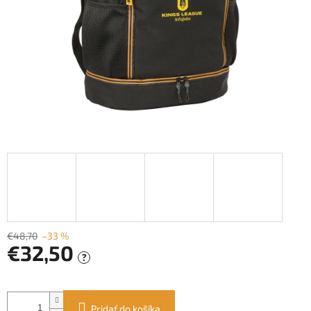
€48,70
–33 %
€32,50
?
Jednotková
cena:
Pridať do košíka