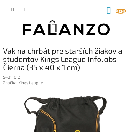
Prejsť
na
NÁKUP
obsah
KOŠÍK
Vak na chrbát pre starších žiakov a
študentov Kings League InfoJobs
Čierna (35 x 40 x 1 cm)
S4311012
Značka:
Kings League