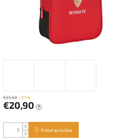
€33,50
–37 %
€20,90
?
Jednotková
cena:
Pridať do košíka