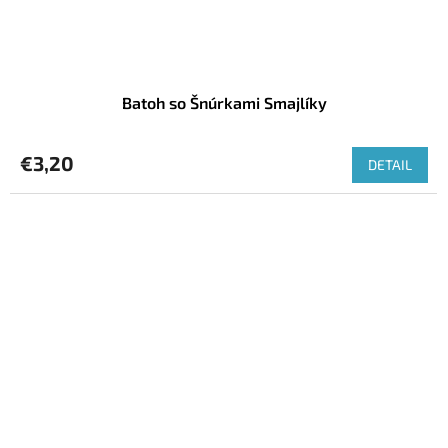
Batoh so Šnúrkami Smajlíky
€3,20
DETAIL