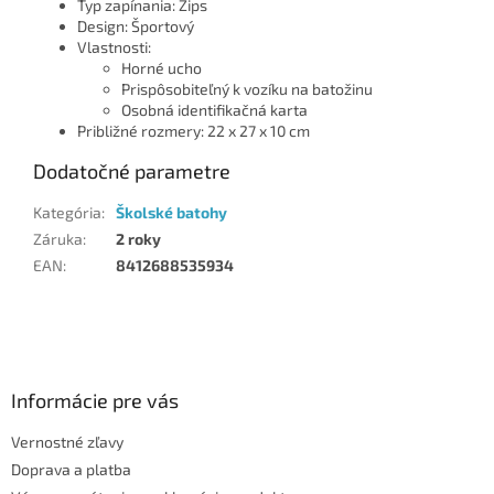
Typ zapínania: Zips
Design: Športový
Vlastnosti:
Horné ucho
Prispôsobiteľný k vozíku na batožinu
Osobná identifikačná karta
Približné rozmery: 22 x 27 x 10 cm
Dodatočné parametre
Kategória
:
Školské batohy
Záruka
:
2 roky
EAN
:
8412688535934
Z
á
p
ä
Informácie pre vás
t
Vernostné zľavy
i
Doprava a platba
e