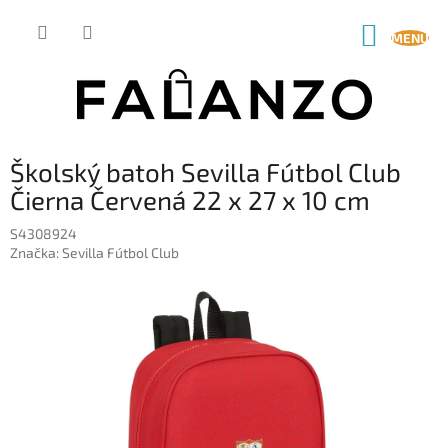
Prejsť
na
NÁKUP
obsah
KOŠÍK
Školský batoh Sevilla Fútbol Club
Čierna Červená 22 x 27 x 10 cm
S4308924
Značka:
Sevilla Fútbol Club