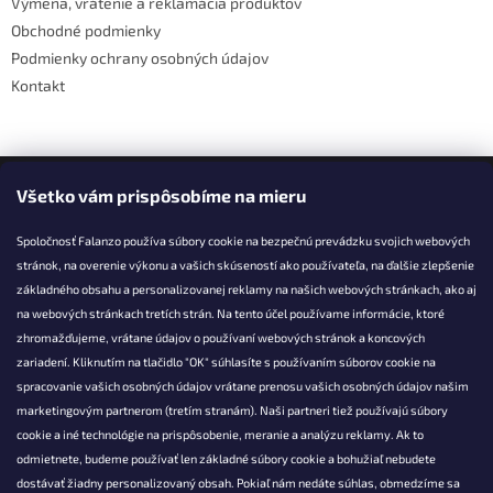
Výmena, vrátenie a reklamácia produktov
Obchodné podmienky
Podmienky ochrany osobných údajov
Kontakt
Facebook
Všetko vám prispôsobíme na mieru
Spoločnosť Falanzo používa súbory cookie na bezpečnú prevádzku svojich webových
stránok, na overenie výkonu a vašich skúseností ako používateľa, na ďalšie zlepšenie
základného obsahu a personalizovanej reklamy na našich webových stránkach, ako aj
KONTAKT
na webových stránkach tretích strán. Na tento účel používame informácie, ktoré
zhromažďujeme, vrátane údajov o používaní webových stránok a koncových
info@falanzo.sk
zariadení. Kliknutím na tlačidlo "OK" súhlasíte s používaním súborov cookie na
Falanzo.sk
spracovanie vašich osobných údajov vrátane prenosu vašich osobných údajov našim
FalanzoSK
marketingovým partnerom (tretím stranám). Naši partneri tiež používajú súbory
cookie a iné technológie na prispôsobenie, meranie a analýzu reklamy. Ak to
odmietnete, budeme používať len základné súbory cookie a bohužiaľ nebudete
dostávať žiadny personalizovaný obsah. Pokiaľ nám nedáte súhlas, obmedzíme sa