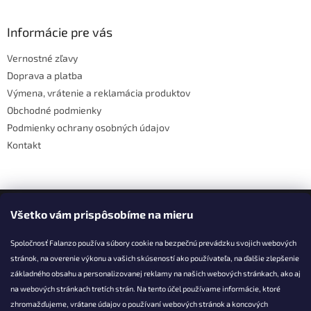
á
p
ä
Informácie pre vás
t
Vernostné zľavy
i
Doprava a platba
e
Výmena, vrátenie a reklamácia produktov
Obchodné podmienky
Podmienky ochrany osobných údajov
Kontakt
Facebook
Všetko vám prispôsobíme na mieru
Spoločnosť Falanzo používa súbory cookie na bezpečnú prevádzku svojich webových
stránok, na overenie výkonu a vašich skúseností ako používateľa, na ďalšie zlepšenie
základného obsahu a personalizovanej reklamy na našich webových stránkach, ako aj
KONTAKT
na webových stránkach tretích strán. Na tento účel používame informácie, ktoré
zhromažďujeme, vrátane údajov o používaní webových stránok a koncových
info@falanzo.sk