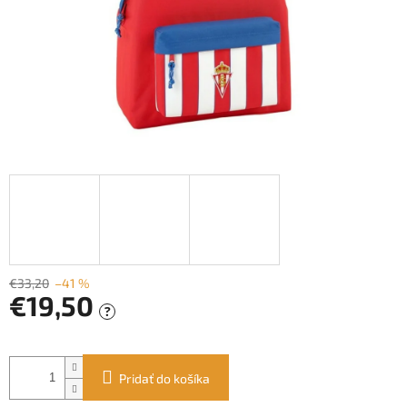
€33,20
–41 %
€19,50
?
Jednotková
cena:
Pridať do košíka