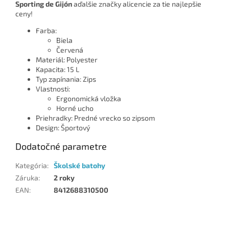
Sporting de Gijón
aďalšie značky alicencie za tie najlepšie
ceny!
Farba:
Biela
Červená
Materiál: Polyester
Kapacita: 15 L
Typ zapínania: Zips
Vlastnosti:
Ergonomická vložka
Horné ucho
Priehradky: Predné vrecko so zipsom
Design: Športový
Dodatočné parametre
Kategória
:
Školské batohy
Záruka
:
2 roky
EAN
:
8412688310500
Z