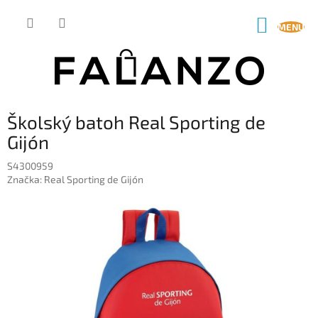
Prejsť
na
NÁKUP
obsah
KOŠÍK
Školský batoh Real Sporting de
Gijón
S4300959
Značka:
Real Sporting de Gijón