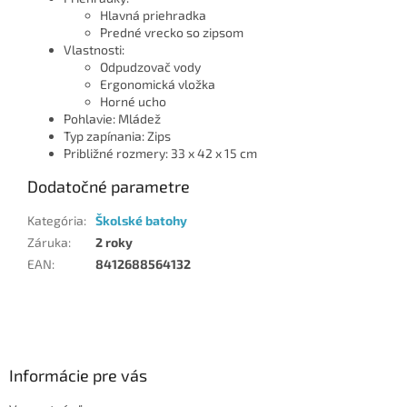
Hlavná priehradka
Predné vrecko so zipsom
Vlastnosti:
Odpudzovač vody
Ergonomická vložka
Horné ucho
Pohlavie: Mládež
Typ zapínania: Zips
Približné rozmery: 33 x 42 x 15 cm
Dodatočné parametre
Kategória
:
Školské batohy
Záruka
:
2 roky
EAN
:
8412688564132
Z
á
p
ä
Informácie pre vás
t