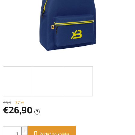
€43
–37 %
€26,90
?
Jednotková
cena:
Pridať do košíka