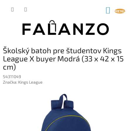
Prejsť
na
NÁKUP
obsah
KOŠÍK
Školský batoh pre študentov Kings
League X buyer Modrá (33 x 42 x 15
cm)
S4311049
Značka:
Kings League