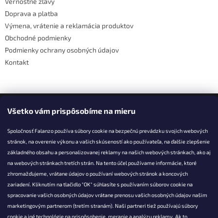
Vernostné zľavy
i
Doprava a platba
e
Výmena, vrátenie a reklamácia produktov
Obchodné podmienky
Podmienky ochrany osobných údajov
Kontakt
Facebook
Všetko vám prispôsobíme na mieru
Spoločnosť Falanzo používa súbory cookie na bezpečnú prevádzku svojich webových
stránok, na overenie výkonu a vašich skúseností ako používateľa, na ďalšie zlepšenie
základného obsahu a personalizovanej reklamy na našich webových stránkach, ako aj
KONTAKT
na webových stránkach tretích strán. Na tento účel používame informácie, ktoré
zhromažďujeme, vrátane údajov o používaní webových stránok a koncových
info@falanzo.sk
zariadení. Kliknutím na tlačidlo "OK" súhlasíte s používaním súborov cookie na
Falanzo.sk
spracovanie vašich osobných údajov vrátane prenosu vašich osobných údajov našim
FalanzoSK
marketingovým partnerom (tretím stranám). Naši partneri tiež používajú súbory
cookie a iné technológie na prispôsobenie, meranie a analýzu reklamy. Ak to