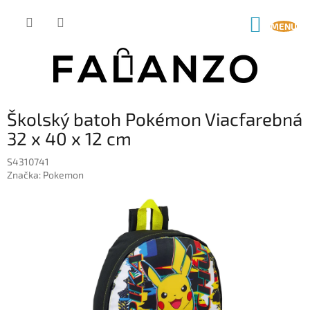
Prejsť
na
NÁKUP
obsah
KOŠÍK
Školský batoh Pokémon Viacfarebná
32 x 40 x 12 cm
S4310741
Značka:
Pokemon