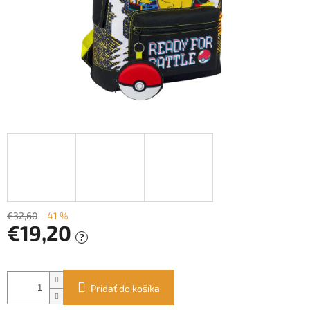
€32,60
–41 %
€19,20
?
Jednotková
cena:
Pridať do košíka