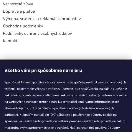
Vernostné zľavy
i
Doprava a platba
e
Výmena, vrátenie a reklamácia produktov
Obchodné podmienky
Podmienky ochrany osobných údajov
Kontakt
Facebook
Všetko vám prispôsobíme na mieru
Spoločnosť Falanzo používa súbory cookie na bezpečnú prevádzku svojich webových
stránok, na overenie výkonu a vašich skúseností ako používateľa, na ďalšie zlepšenie
základného obsahu a personalizovanej reklamy na našich webových stránkach, ako aj
KONTAKT
na webových stránkach tretích strán. Na tento účel používame informácie, ktoré
zhromažďujeme, vrátane údajov o používaní webových stránok a koncových
info@falanzo.sk
zariadení. Kliknutím na tlačidlo "OK" súhlasíte s používaním súborov cookie na
Falanzo.sk
spracovanie vašich osobných údajov vrátane prenosu vašich osobných údajov našim
FalanzoSK
marketingovým partnerom (tretím stranám). Naši partneri tiež používajú súbory