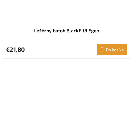
Ležérny batoh BlackFit8 Egeo
€21,80
Do košíka