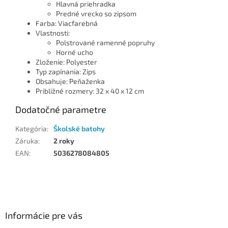
Hlavná priehradka
Predné vrecko so zipsom
Farba: Viacfarebná
Vlastnosti:
Polstrované ramenné popruhy
Horné ucho
Zloženie: Polyester
Typ zapínania: Zips
Obsahuje: Peňaženka
Približné rozmery: 32 x 40 x 12 cm
Dodatočné parametre
Kategória
:
Školské batohy
Záruka
:
2 roky
EAN
:
5036278084805
Z
á
p
ä
Informácie pre vás
t