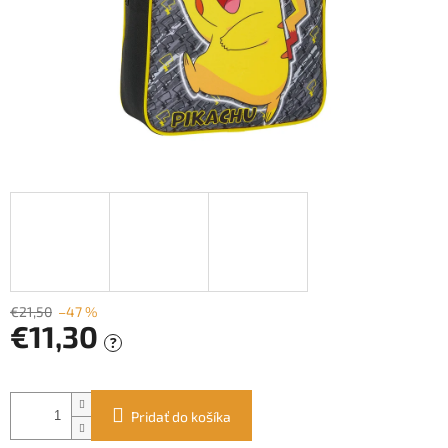
€21,50
–47 %
€11,30
?
Jednotková
cena:
Pridať do košíka