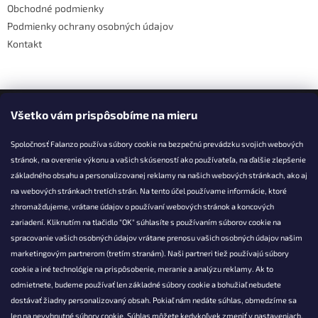
Obchodné podmienky
Podmienky ochrany osobných údajov
Kontakt
Facebook
Všetko vám prispôsobíme na mieru
Spoločnosť Falanzo používa súbory cookie na bezpečnú prevádzku svojich webových
stránok, na overenie výkonu a vašich skúseností ako používateľa, na ďalšie zlepšenie
základného obsahu a personalizovanej reklamy na našich webových stránkach, ako aj
KONTAKT
na webových stránkach tretích strán. Na tento účel používame informácie, ktoré
zhromažďujeme, vrátane údajov o používaní webových stránok a koncových
info@falanzo.sk
zariadení. Kliknutím na tlačidlo "OK" súhlasíte s používaním súborov cookie na
Falanzo.sk
spracovanie vašich osobných údajov vrátane prenosu vašich osobných údajov našim
FalanzoSK
marketingovým partnerom (tretím stranám). Naši partneri tiež používajú súbory
cookie a iné technológie na prispôsobenie, meranie a analýzu reklamy. Ak to
odmietnete, budeme používať len základné súbory cookie a bohužiaľ nebudete
dostávať žiadny personalizovaný obsah. Pokiaľ nám nedáte súhlas, obmedzíme sa
len na nevyhnutné súbory cookie. Súhlas môžete kedykoľvek zmeniť v nastaveniach.