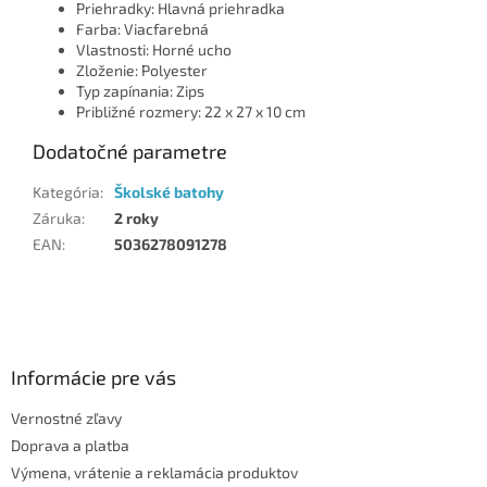
Priehradky: Hlavná priehradka
Farba: Viacfarebná
Vlastnosti: Horné ucho
Zloženie: Polyester
Typ zapínania: Zips
Približné rozmery: 22 x 27 x 10 cm
Dodatočné parametre
Kategória
:
Školské batohy
Záruka
:
2 roky
EAN
:
5036278091278
Z
á
p
ä
Informácie pre vás
t
Vernostné zľavy
i
Doprava a platba
e
Výmena, vrátenie a reklamácia produktov