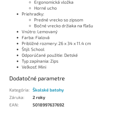
Ergonomická vložka
Horné ucho
Priehradky:
Predné vrecko so zipsom
Bočné vrecko držiaka na fľašu
Vnútro: Lemovaný
Farba: Fialová
Približné rozmery: 26 x 34 x 11.4 cm
Štýl: School
Odporúčané použitie: Detské
Typ zapínania: Zips
Veľkosť: Mini
Dodatočné parametre
Kategória
:
Školské batohy
Záruka
:
2 roky
EAN
:
5018997637692
Z
á
p