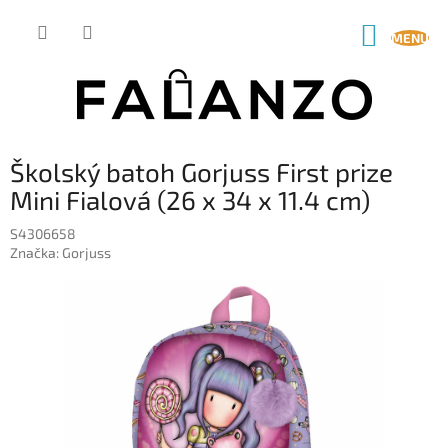
Prejsť
na
NÁKUP
obsah
KOŠÍK
Školský batoh Gorjuss First prize
Mini Fialová (26 x 34 x 11.4 cm)
S4306658
Značka:
Gorjuss