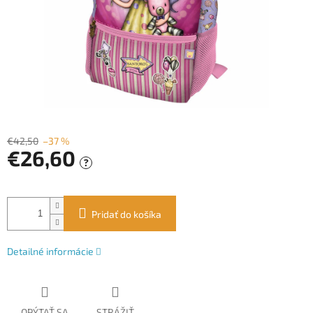
€42,50
–37 %
€26,60
?
Jednotková
cena:
Pridať do košíka
Detailné informácie
OPÝTAŤ SA
STRÁŽIŤ