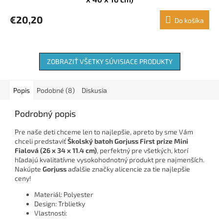
€20,20
Do košíka
ZOBRAZIŤ VŠETKY SÚVISIACE PRODUKTY
Popis
Podobné (8)
Diskusia
Podrobný popis
Pre naše deti chceme len to najlepšie, apreto by sme Vám
chceli predstaviť
Školský batoh Gorjuss First prize Mini
Fialová (26 x 34 x 11.4 cm)
, perfektný pre všetkých, ktorí
hľadajú kvalitatívne vysokohodnotný produkt pre najmenších.
Nakúpte
Gorjuss
aďalšie značky alicencie za tie najlepšie
ceny!
Materiál: Polyester
Design: Trblietky
Vlastnosti: