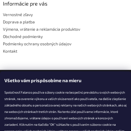
ä
Informácie pre vás
t
Vernostné zľavy
i
Doprava a platba
e
Výmena, vrátenie a reklamácia produktov
Obchodné podmienky
Podmienky ochrany osobných údajov
Kontakt
Facebook
Všetko vám prispôsobíme na mieru
Spoločnosť Falanzo používa súbory cookie na bezpečnú prevádzku svojich webových
stránok, na overenie výkonu a vašich skúseností ako používateľa, na ďalšie zlepšenie
základného obsahu a personalizovanej reklamy na našich webových stránkach, ako aj
KONTAKT
na webových stránkach tretích strán. Na tento účel používame informácie, ktoré
zhromažďujeme, vrátane údajov o používaní webových stránok a koncových
info@falanzo.sk
zariadení. Kliknutím na tlačidlo "OK" súhlasíte s používaním súborov cookie na
Falanzo.sk
spracovanie vašich osobných údajov vrátane prenosu vašich osobných údajov našim