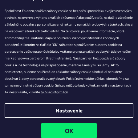
Spoločnosť Falanzo používa súbory cookie na bezpečnú prevádzku svojich webových
stránok, na overenie výkonu a vašich skúseností ako používateľa, na ďalšie zlepšenie
základného obsahu a personalizovanej reklamy na našich webových stránkach, ako aj
KONTAKT
na webových stránkach tretích strán. Na tento účel používame informácie, ktoré
zhromažďujeme, vrátane údajov o používaní webových stránok a koncových
info@falanzo.sk
zariadení. Kliknutím na tlačidlo "OK" súhlasíte s používaním súborov cookie na
Falanzo.sk
spracovanie vašich osobných údajov vrátane prenosu vašich osobných údajov našim
FalanzoSK
marketingovým partnerom (tretím stranám). Naši partneri tiež používajú súbory
cookie a iné technológie na prispôsobenie, meranie a analýzu reklamy. Ak to
odmietnete, budeme používať len základné súbory cookie a bohužiaľ nebudete
dostávať žiadny personalizovaný obsah. Pokiaľ nám nedáte súhlas, obmedzíme sa
len na nevyhnutné súbory cookie. Súhlas môžete kedykoľvek zmeniť v nastaveniach.
Ak nesúhlasíte, kliknite
tu.
Viac informácií
Nastavenie
Vytvoril Shoptet
Copyright 2026
Falanzo.sk
. Všetky práva vyhradené.