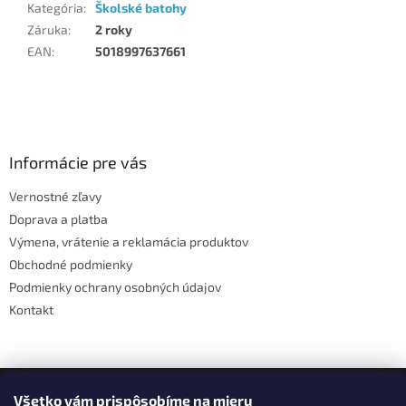
Kategória
:
Školské batohy
Záruka
:
2 roky
EAN
:
5018997637661
Z
á
p
ä
Informácie pre vás
t
Vernostné zľavy
i
Doprava a platba
e
Výmena, vrátenie a reklamácia produktov
Obchodné podmienky
Podmienky ochrany osobných údajov
Kontakt
Facebook
Všetko vám prispôsobíme na mieru