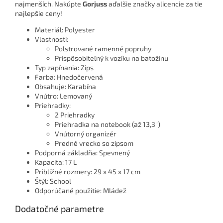
najmenších. Nakúpte
Gorjuss
aďalšie značky alicencie za tie
najlepšie ceny!
Materiál: Polyester
Vlastnosti:
Polstrované ramenné popruhy
Prispôsobiteľný k vozíku na batožinu
Typ zapínania: Zips
Farba: Hnedočervená
Obsahuje: Karabína
Vnútro: Lemovaný
Priehradky:
2 Priehradky
Priehradka na notebook (až 13,3")
Vnútorný organizér
Predné vrecko so zipsom
Podporná základňa: Spevnený
Kapacita: 17 L
Približné rozmery: 29 x 45 x 17 cm
Štýl: School
Odporúčané použitie: Mládež
Dodatočné parametre