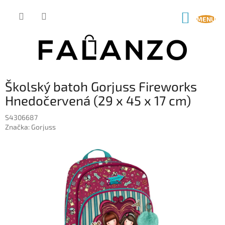
Prejsť
na
NÁKUP
obsah
KOŠÍK
Školský batoh Gorjuss Fireworks
Hnedočervená (29 x 45 x 17 cm)
S4306687
Značka:
Gorjuss