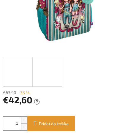
€63,90
–33 %
€42,60
?
Jednotková
cena:
Pridať do košíka