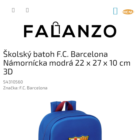
Prejsť
na
NÁKUP
obsah
KOŠÍK
Školský batoh F.C. Barcelona
Námornícka modrá 22 x 27 x 10 cm
3D
S4310560
Značka:
F.C. Barcelona