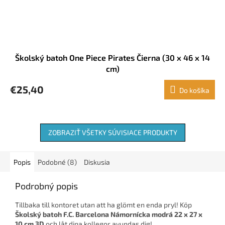
Školský batoh One Piece Pirates Čierna (30 x 46 x 14
cm)
€25,40
Do košíka
ZOBRAZIŤ VŠETKY SÚVISIACE PRODUKTY
Popis
Podobné (8)
Diskusia
Podrobný popis
Tillbaka till kontoret utan att ha glömt en enda pryl! Köp
Školský batoh F.C. Barcelona Námornícka modrá 22 x 27 x
10 cm 3D
och låt dina kollegor avundas dig!