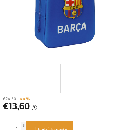
€24,50
–44 %
€13,60
?
Jednotková
cena:
Pridať do košíka