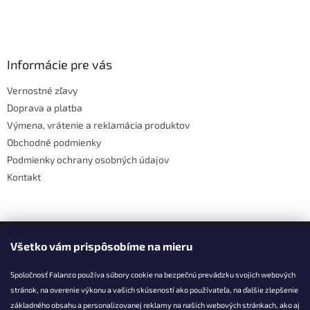
Z
á
p
ä
Informácie pre vás
t
Vernostné zľavy
i
Doprava a platba
e
Výmena, vrátenie a reklamácia produktov
Obchodné podmienky
Podmienky ochrany osobných údajov
Kontakt
Facebook
Všetko vám prispôsobíme na mieru
Spoločnosť Falanzo používa súbory cookie na bezpečnú prevádzku svojich webových
stránok, na overenie výkonu a vašich skúseností ako používateľa, na ďalšie zlepšenie
základného obsahu a personalizovanej reklamy na našich webových stránkach, ako aj
KONTAKT