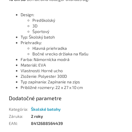
Design:
Predškolský
3D
Športový
Typ: Školský batoh
Priehradky:
Hlavná priehradka
Bočné vrecko držiaka na fľašu
Farba: Námornícka modrá
Materiál: EVA
Vlastnosti: Horné ucho
Zloženie: Polyester 300D
Typ zapínania: Zapínanie na zips
Približné rozmery: 22 x 27 x 10 cm
Dodatočné parametre
Kategória
:
Školské batohy
Záruka
:
2 roky
EAN
:
8412688564439