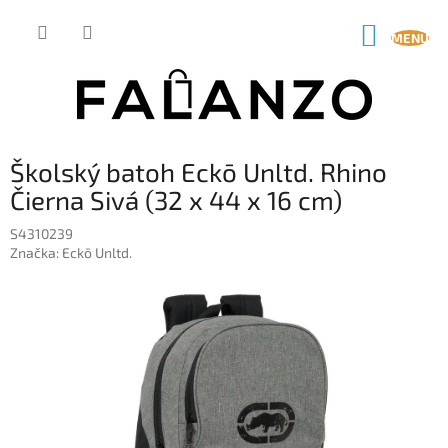
Prejsť
na
NÁKUP
obsah
KOŠÍK
Školský batoh Eckō Unltd. Rhino
Čierna Sivá (32 x 44 x 16 cm)
S4310239
Značka:
Eckō Unltd.