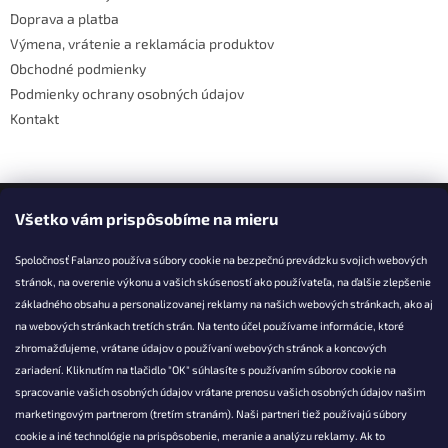
i
Doprava a platba
e
Výmena, vrátenie a reklamácia produktov
Obchodné podmienky
Podmienky ochrany osobných údajov
Kontakt
Facebook
Všetko vám prispôsobíme na mieru
Spoločnosť Falanzo používa súbory cookie na bezpečnú prevádzku svojich webových
stránok, na overenie výkonu a vašich skúseností ako používateľa, na ďalšie zlepšenie
základného obsahu a personalizovanej reklamy na našich webových stránkach, ako aj
KONTAKT
na webových stránkach tretích strán. Na tento účel používame informácie, ktoré
zhromažďujeme, vrátane údajov o používaní webových stránok a koncových
info@falanzo.sk
zariadení. Kliknutím na tlačidlo "OK" súhlasíte s používaním súborov cookie na
Falanzo.sk
spracovanie vašich osobných údajov vrátane prenosu vašich osobných údajov našim
FalanzoSK
marketingovým partnerom (tretím stranám). Naši partneri tiež používajú súbory
cookie a iné technológie na prispôsobenie, meranie a analýzu reklamy. Ak to