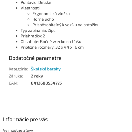
Pohlavie: Detské
Vlastnosti:
Ergonomická vložka
Horné ucho
Prispôsobiteľný k vozíku na batožinu
Typ zapínania: Zips
Priehradky: 2
Obsahuje: Bočné vrecko na fľašu
Približné rozmery: 32 x 44 x 16 cm
Dodatočné parametre
Kategória
:
Školské batohy
Záruka
:
2 roky
EAN
:
8412688554775
Z
á
p
ä
Informácie pre vás
t
Vernostné zľavy