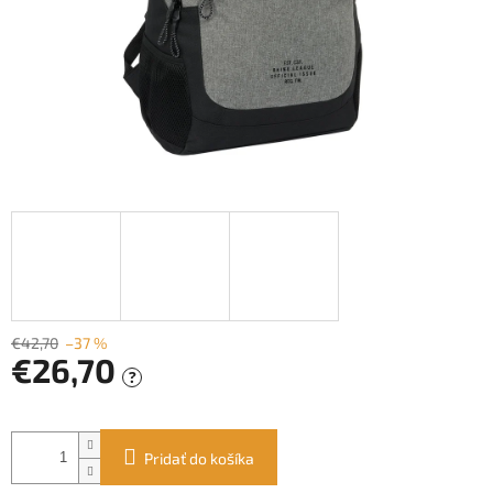
€42,70
–37 %
€26,70
?
Jednotková
cena:
Pridať do košíka