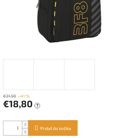
€31,90
–41 %
€18,80
?
Jednotková
cena:
Pridať do košíka