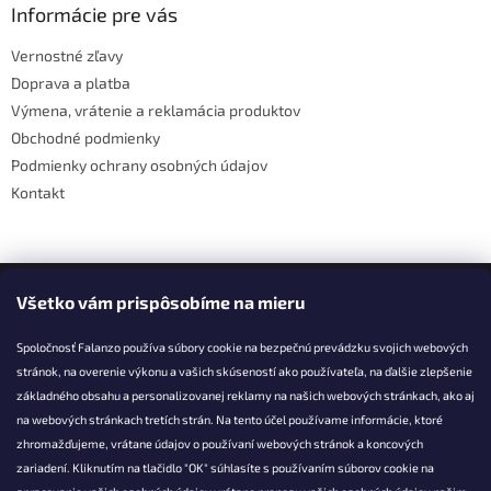
ä
Informácie pre vás
t
Vernostné zľavy
i
Doprava a platba
e
Výmena, vrátenie a reklamácia produktov
Obchodné podmienky
Podmienky ochrany osobných údajov
Kontakt
Facebook
Všetko vám prispôsobíme na mieru
Spoločnosť Falanzo používa súbory cookie na bezpečnú prevádzku svojich webových
stránok, na overenie výkonu a vašich skúseností ako používateľa, na ďalšie zlepšenie
základného obsahu a personalizovanej reklamy na našich webových stránkach, ako aj
KONTAKT
na webových stránkach tretích strán. Na tento účel používame informácie, ktoré
zhromažďujeme, vrátane údajov o používaní webových stránok a koncových
info@falanzo.sk
zariadení. Kliknutím na tlačidlo "OK" súhlasíte s používaním súborov cookie na
Falanzo.sk