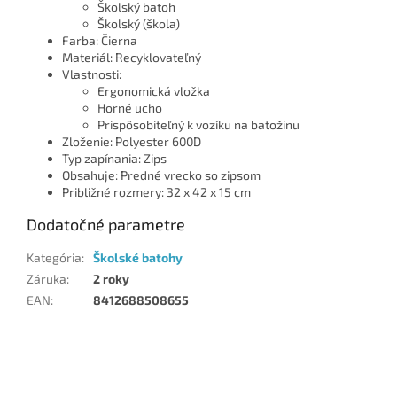
Školský batoh
Školský (škola)
Farba: Čierna
Materiál: Recyklovateľný
Vlastnosti:
Ergonomická vložka
Horné ucho
Prispôsobiteľný k vozíku na batožinu
Zloženie: Polyester 600D
Typ zapínania: Zips
Obsahuje: Predné vrecko so zipsom
Približné rozmery: 32 x 42 x 15 cm
Dodatočné parametre
Kategória
:
Školské batohy
Záruka
:
2 roky
EAN
:
8412688508655
Z
á
p