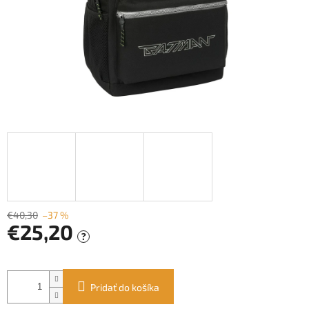
€40,30
–37 %
€25,20
?
Jednotková
cena:
Pridať do košíka