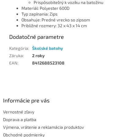
Prispôsobiteľný k vozíku na batožinu
Materiál: Polyester 600D
Typ zapínania: Zips
Obsahuje: Predné vrecko so zipsom
Približné rozmery: 32 x 43 x 14 cm
Dodatočné parametre
Kategória
:
Školské batohy
Záruka
:
2 roky
EAN
:
8412688523108
Z
á
p
ä
Informácie pre vás
t
Vernostné zľavy
i
Doprava a platba
e
Výmena, vrátenie a reklamácia produktov
Obchodné podmienky