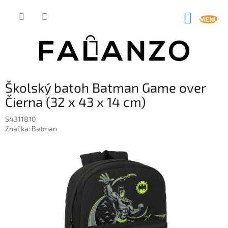
Prejsť
na
NÁKUP
obsah
KOŠÍK
Školský batoh Batman Game over
Čierna (32 x 43 x 14 cm)
S4311810
Značka:
Batman