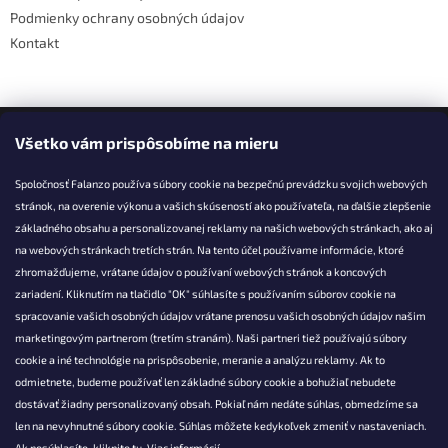
Podmienky ochrany osobných údajov
Kontakt
Facebook
Všetko vám prispôsobíme na mieru
Spoločnosť Falanzo používa súbory cookie na bezpečnú prevádzku svojich webových
stránok, na overenie výkonu a vašich skúseností ako používateľa, na ďalšie zlepšenie
základného obsahu a personalizovanej reklamy na našich webových stránkach, ako aj
KONTAKT
na webových stránkach tretích strán. Na tento účel používame informácie, ktoré
zhromažďujeme, vrátane údajov o používaní webových stránok a koncových
info@falanzo.sk
zariadení. Kliknutím na tlačidlo "OK" súhlasíte s používaním súborov cookie na
Falanzo.sk
spracovanie vašich osobných údajov vrátane prenosu vašich osobných údajov našim
FalanzoSK
marketingovým partnerom (tretím stranám). Naši partneri tiež používajú súbory
cookie a iné technológie na prispôsobenie, meranie a analýzu reklamy. Ak to
odmietnete, budeme používať len základné súbory cookie a bohužiaľ nebudete
dostávať žiadny personalizovaný obsah. Pokiaľ nám nedáte súhlas, obmedzíme sa
len na nevyhnutné súbory cookie. Súhlas môžete kedykoľvek zmeniť v nastaveniach.
Ak nesúhlasíte, kliknite
tu.
Viac informácií