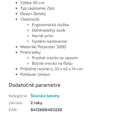
Výška: 85 cm
Typ zapínania: Zips
Dizajn: Detský
Vlastnosti:
Ergonomická vložka
Odnímateľný vozík
Horné ucho
Systém nastavenia
Materiál: Polyester 300D
Priehradky:
Predné vrecko so zipsom
Bočné vrecko na fľašu
Približné rozmery: 33 x 42 x 14 cm
Pohlavie: Unisex
Dodatočné parametre
Kategória
:
Školské batohy
Záruka
:
2 roky
EAN
:
8412688483228
Z