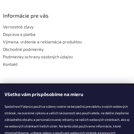
á
p
ä
Informácie pre vás
t
Vernostné zľavy
i
Doprava a platba
e
Výmena, vrátenie a reklamácia produktov
Obchodné podmienky
Podmienky ochrany osobných údajov
Kontakt
Facebook
Všetko vám prispôsobíme na mieru
Spoločnosť Falanzo používa súbory cookie na bezpečnú prevádzku svojich webových
stránok, na overenie výkonu a vašich skúseností ako používateľa, na ďalšie zlepšenie
základného obsahu a personalizovanej reklamy na našich webových stránkach, ako aj
KONTAKT
na webových stránkach tretích strán. Na tento účel používame informácie, ktoré
zhromažďujeme, vrátane údajov o používaní webových stránok a koncových
info@falanzo.sk