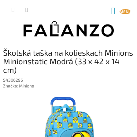
Prejsť
na
NÁKUP
obsah
KOŠÍK
Školská taška na kolieskach Minions
Minionstatic Modrá (33 x 42 x 14
cm)
S4306296
Značka:
Minions