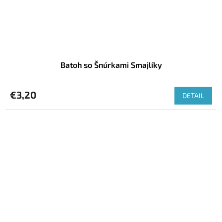
Batoh so Šnúrkami Smajlíky
€3,20
DETAIL