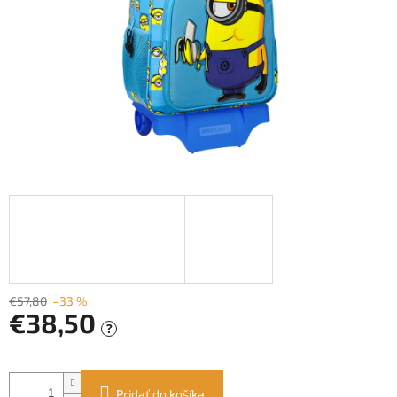
€57,80
–33 %
€38,50
?
Jednotková
cena:
Pridať do košíka