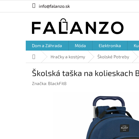
Prejsť
info@falanzo.sk
na
obsah
Dom a Záhrada
Móda
Elektronika
Ku
Domov
Hračky a kostýmy
Školské Potreby
Školská taška na kolieskach 
Značka:
BlackFit8