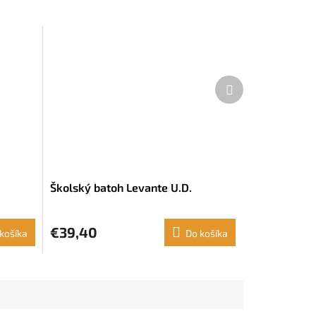
Ďalší
produkt
Školský batoh Levante U.D.
€39,40
košíka
Do košíka