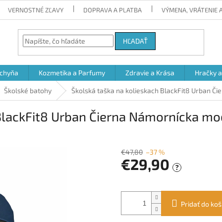
VERNOSTNÉ ZĽAVY
DOPRAVA A PLATBA
VÝMENA, VRÁTENIE
HĽADAŤ
chyňa
Kozmetika a Parfumy
Zdravie a Krása
Hračky 
Školské batohy
Školská taška na kolieskach BlackFit8 Urban Či
BlackFit8 Urban Čierna Námornícka mod
€47,80
–37 %
€29,90
?
Jednotková
cena:
Pridať do koš