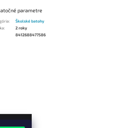
atočné parametre
gória
:
Školské batohy
ka
:
2 roky
8412688477586