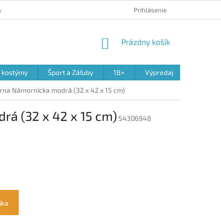
 A REKLAMÁCIA PRODUKTOV
OBCHODNÉ PODMIENKY
Prihlásenie
PODMIENK
NÁKUPNÝ
Prázdny košík
KOŠÍK
a kostýmy
Šport a Záľuby
18+
Výpredaj
erna Námornícka modrá (32 x 42 x 15 cm)
rá (32 x 42 x 15 cm)
S4306948
íka