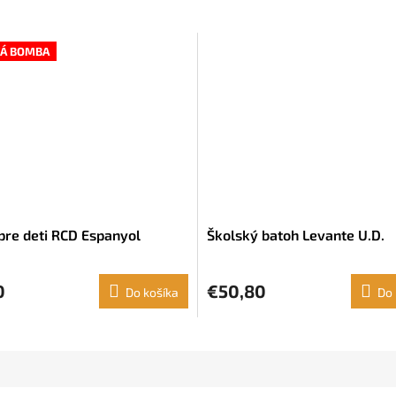
Á BOMBA
pre deti RCD Espanyol
Školský batoh Levante U.D.
0
€50,80
Do košíka
Do 