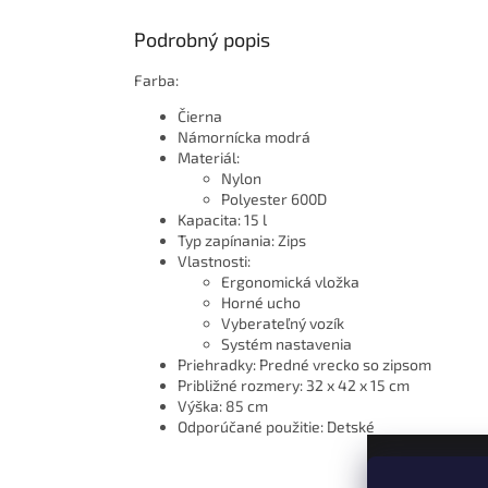
Podrobný popis
Farba:
Čierna
Námornícka modrá
Materiál:
Nylon
Polyester 600D
Kapacita: 15 l
Typ zapínania: Zips
Vlastnosti:
Ergonomická vložka
Horné ucho
Vyberateľný vozík
Systém nastavenia
Priehradky: Predné vrecko so zipsom
Približné rozmery: 32 x 42 x 15 cm
Výška: 85 cm
Odporúčané použitie: Detské