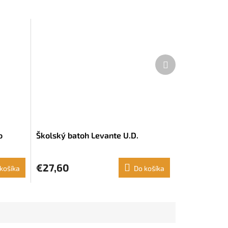
Ďalší
produkt
o
Školský batoh Levante U.D.
€27,60
košíka
Do košíka