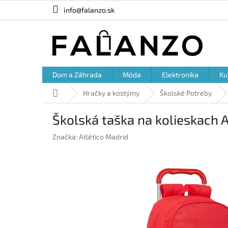
Prejsť
info@falanzo.sk
na
obsah
Dom a Záhrada
Móda
Elektronika
Ku
Domov
Hračky a kostýmy
Školské Potreby
Školská taška na kolieskach A
Značka:
Atlético Madrid