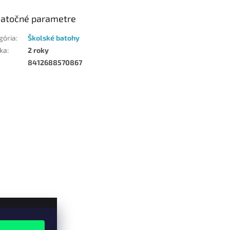
atočné parametre
gória
:
Školské batohy
ka
:
2 roky
8412688570867