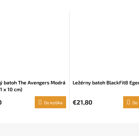
ý batoh The Avengers Modrá
Ležérny batoh BlackFit8 Ege
1 x 10 cm)
0
€21,80
Do košíka
Do 