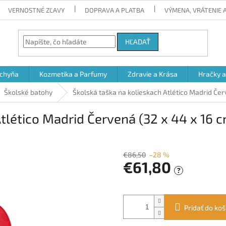
VERNOSTNÉ ZĽAVY
DOPRAVA A PLATBA
VÝMENA, VRÁTENIE
HĽADAŤ
chyňa
Kozmetika a Parfumy
Zdravie a Krása
Hračky 
Školské batohy
Školská taška na kolieskach Atlético Madrid Čer
tlético Madrid Červená (32 x 44 x 16 
€86,50
–28 %
€61,80
?
Jednotková
cena:
Pridať do koš