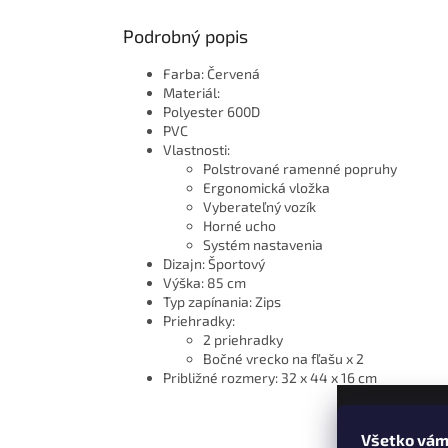
Podrobný popis
Farba: Červená
Materiál:
Polyester 600D
PVC
Vlastnosti:
Polstrované ramenné popruhy
Ergonomická vložka
Vyberateľný vozík
Horné ucho
Systém nastavenia
Dizajn: Športový
Výška: 85 cm
Typ zapínania: Zips
Priehradky:
2 priehradky
Bočné vrecko na fľašu x 2
Približné rozmery: 32 x 44 x 16 cm
Všetko vám