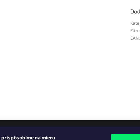
Dod
Kate
Záru
EAN
:
 prispôsobíme na mieru