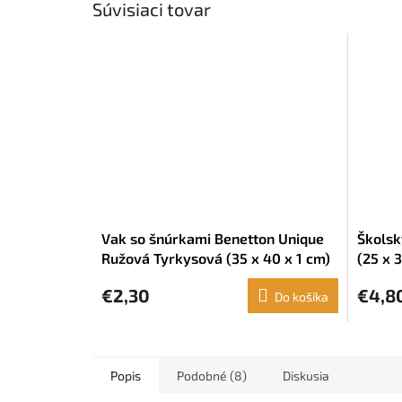
Súvisiaci tovar
Vak so šnúrkami Benetton Unique
Školsk
Ružová Tyrkysová (35 x 40 x 1 cm)
(25 x 3
€2,30
€4,8
Do košíka
Popis
Podobné (8)
Diskusia