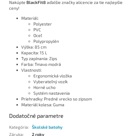
Nakúpte
BlackFit8
aďalšie značky alicencie za tie najlepšie
ceny!
Materiál:
Polyester
PVC
Oceľ
Polypropylén
Výška: 85 cm
Kapacita: 15 L
Typ zapínania: Zips
Farba: Tmavo modrá
Vlastnosti:
Ergonomická vložka
Vyberateľný vozík
Horné ucho
Systém nastavenia
Priehradky: Predné vrecko so zipsom
Materiál kolesa: Guma
Dodatočné parametre
Kategória
:
Školské batohy
Záruka
:
2 roky