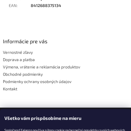
EAN
:
8412688375134
Z
á
p
ä
Informácie pre vás
t
Vernostné zľavy
i
Doprava a platba
e
Výmena, vrátenie a reklamácia produktov
Obchodné podmienky
Podmienky ochrany osobných údajov
Kontakt
Facebook
Všetko vám prispôsobíme na mieru
Spoločnosť Falanzo používa súbory cookie na bezpečnú prevádzku svojich webových