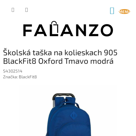
Prejsť
na
NÁKUP
obsah
KOŠÍK
Školská taška na kolieskach 905
BlackFit8 Oxford Tmavo modrá
S4302514
Značka:
BlackFit8