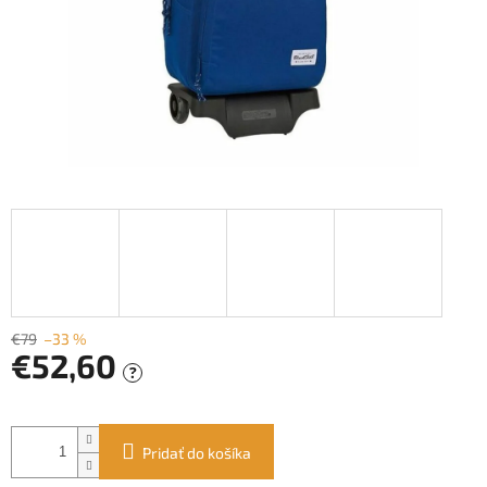
€79
–33 %
€52,60
?
Jednotková
cena:
Pridať do košíka