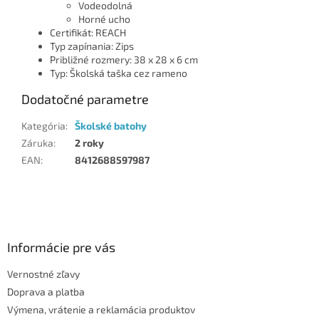
Vodeodolná
Horné ucho
Certifikát: REACH
Typ zapínania: Zips
Približné rozmery: 38 x 28 x 6 cm
Typ: Školská taška cez rameno
Dodatočné parametre
Kategória
:
Školské batohy
Záruka
:
2 roky
EAN
:
8412688597987
Z
á
p
ä
Informácie pre vás
t
Vernostné zľavy
i
Doprava a platba
e
Výmena, vrátenie a reklamácia produktov