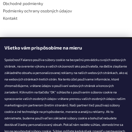
Obchodné podmienky
Podmienky ochrany osobných údajov
Kontakt
Facebook
Všetko vám prispôsobíme na mieru
Spoločnosť Falanzo používa súbory cookie na bezpečnú prevádzku svojich webových
stránok, na overenie výkonu a vašich skúseností ako používateľa, na ďalšie zlepšenie
základného obsahu a personalizovanej reklamy na našich webových stránkach, ako aj
KONTAKT
na webových stránkach tretích strán. Na tento účel používame informácie, ktoré
zhromažďujeme, vrátane údajov o používaní webových stránok a koncových
info@falanzo.sk
zariadení. Kliknutím na tlačidlo "OK" súhlasíte s používaním súborov cookie na
Falanzo.sk
spracovanie vašich osobných údajov vrátane prenosu vašich osobných údajov našim
FalanzoSK
marketingovým partnerom (tretím stranám). Naši partneri tiež používajú súbory
cookie a iné technológie na prispôsobenie, meranie a analýzu reklamy. Ak to
odmietnete, budeme používať len základné súbory cookie a bohužiaľ nebudete
dostávať žiadny personalizovaný obsah. Pokiaľ nám nedáte súhlas, obmedzíme sa
len na nevyhnutné súbory cookie. Súhlas môžete kedykoľvek zmeniť v nastaveniach.