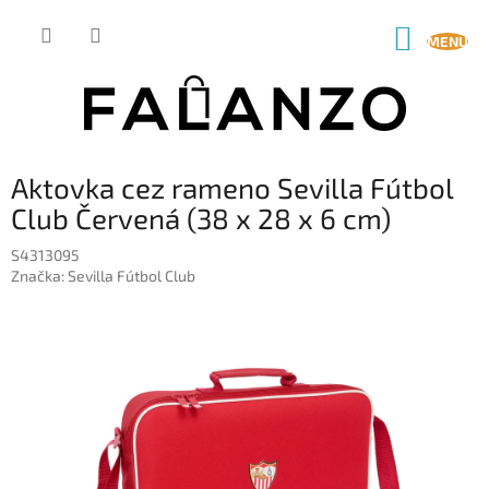
Prejsť
na
NÁKUP
obsah
KOŠÍK
Aktovka cez rameno Sevilla Fútbol
Club Červená (38 x 28 x 6 cm)
S4313095
Značka:
Sevilla Fútbol Club