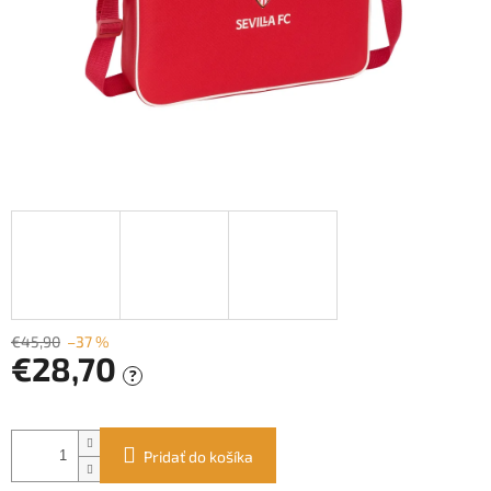
€45,90
–37 %
€28,70
?
Jednotková
cena:
Pridať do košíka