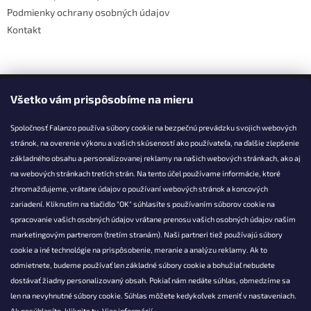
Podmienky ochrany osobných údajov
Kontakt
Facebook
Všetko vám prispôsobíme na mieru
Spoločnosť Falanzo používa súbory cookie na bezpečnú prevádzku svojich webových
stránok, na overenie výkonu a vašich skúseností ako používateľa, na ďalšie zlepšenie
základného obsahu a personalizovanej reklamy na našich webových stránkach, ako aj
KONTAKT
na webových stránkach tretích strán. Na tento účel používame informácie, ktoré
zhromažďujeme, vrátane údajov o používaní webových stránok a koncových
info@falanzo.sk
zariadení. Kliknutím na tlačidlo "OK" súhlasíte s používaním súborov cookie na
Falanzo.sk
spracovanie vašich osobných údajov vrátane prenosu vašich osobných údajov našim
FalanzoSK
marketingovým partnerom (tretím stranám). Naši partneri tiež používajú súbory
cookie a iné technológie na prispôsobenie, meranie a analýzu reklamy. Ak to
odmietnete, budeme používať len základné súbory cookie a bohužiaľ nebudete
dostávať žiadny personalizovaný obsah. Pokiaľ nám nedáte súhlas, obmedzíme sa
len na nevyhnutné súbory cookie. Súhlas môžete kedykoľvek zmeniť v nastaveniach.
Ak nesúhlasíte, kliknite
tu.
Viac informácií