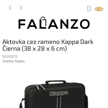
Prejsť
na
NÁKUP
obsah
KOŠÍK
Aktovka cez rameno Kappa Dark
Čierna (38 x 28 x 6 cm)
S4312273
Značka:
Kappa