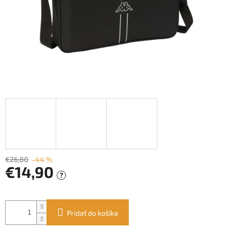
€26,80
–44 %
€14,90
?
Jednotková
cena:
Pridať do košíka