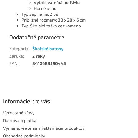
Vyťahovateľná podšívka
Horné ucho
Typ zapínania: Zips
Približné rozmery: 38 x 28 x 6 cm
Typ: Školská taška cez rameno
Dodatočné parametre
Kategória
:
Školské batohy
Záruka
:
2 roky
EAN
:
8412688590445
Z
á
p
ä
Informácie pre vás
t
Vernostné zľavy
i
Doprava a platba
e
Výmena, vrátenie a reklamácia produktov
Obchodné podmienky