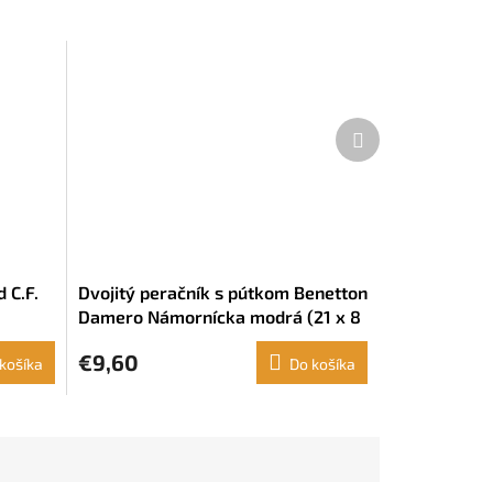
Ďalší
produkt
 C.F.
Dvojitý peračník s pútkom Benetton
Damero Námornícka modrá (21 x 8
x 6 cm)
€9,60
košíka
Do košíka