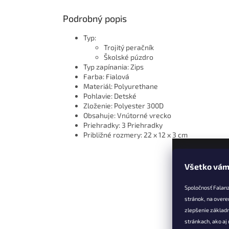
Podrobný popis
Typ:
Trojitý peračník
Školské púzdro
Typ zapínania: Zips
Farba: Fialová
Materiál: Polyurethane
Pohlavie: Detské
Zloženie: Polyester 300D
Obsahuje: Vnútorné vrecko
Priehradky: 3 Priehradky
Približné rozmery: 22 x 12 x 3 cm
Všetko vám
Z
á
Spoločnosť Falan
p
stránok, na overe
ä
zlepšenie základ
t
stránkach, ako aj
Informác
i