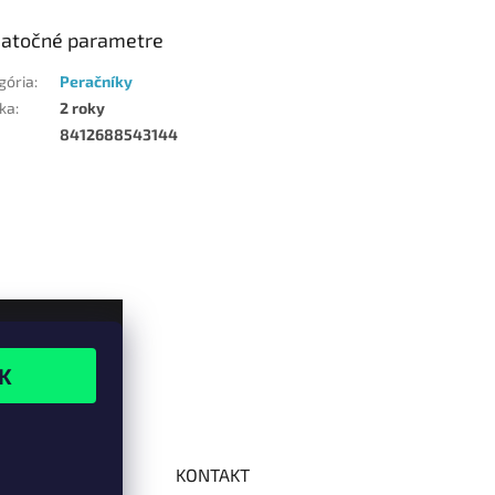
atočné parametre
gória
:
Peračníky
ka
:
2 roky
8412688543144
KONTAKT