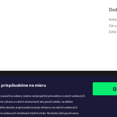
Dod
Kate
Záru
EAN
:
 prispôsobíme na mieru
zo používa súbory cookie na bezpečnú prevádzku svojich webových
nie výkonu a vašich skúseností ako používateľa, na ďalšie
ného obsahu a personalizovanej reklamy na našich webových
 na webových stránkach tretích strán. Na tento účel používame
ie pre vás
Facebook