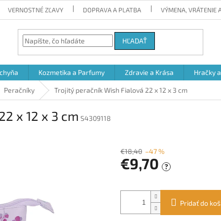
VERNOSTNÉ ZĽAVY
DOPRAVA A PLATBA
VÝMENA, VRÁTENIE
HĽADAŤ
chyňa
Kozmetika a Parfumy
Zdravie a Krása
Hračky 
Peračníky
Trojitý peračník Wish Fialová 22 x 12 x 3 cm
22 x 12 x 3 cm
S4309118
€18,40
–47 %
€9,70
?
Jednotková
cena:
Pridať do koš