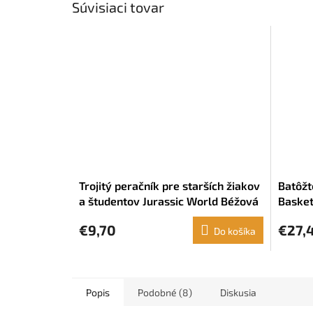
Súvisiaci tovar
Trojitý peračník pre starších žiakov
Batôžt
a študentov Jurassic World Béžová
Baske
(22 x 12 x 3 cm)
€9,70
€27,
Do košíka
Popis
Podobné (8)
Diskusia