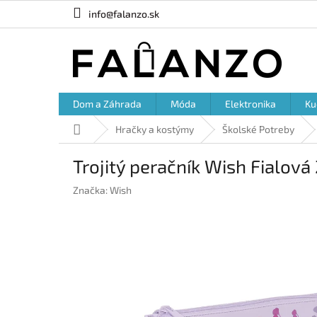
Prejsť
info@falanzo.sk
na
obsah
Dom a Záhrada
Móda
Elektronika
Ku
Domov
Hračky a kostýmy
Školské Potreby
Trojitý peračník Wish Fialová 
Značka:
Wish