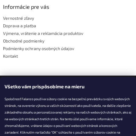
p
ä
Informácie pre vás
t
Vernostné zľavy
i
Doprava a platba
e
Výmena, vrátenie a reklamácia produktov
Obchodné podmienky
Podmienky ochrany osobných údajov
Kontakt
Facebook
Všetko vám prispôsobíme na mieru
Spoločnosť Falanzo používa súbory cookie na bezpečnú prevádzku svojich webových
stránok, na overenie výkonu a vašich skúseností ako používateľa, na ďalšie zlepšenie
základného obsahu a personalizovanej reklamy na našich webových stránkach, ako aj
KONTAKT
na webových stránkach tretích strán. Na tento účel používame informácie, ktoré
zhromažďujeme, vrátane údajov o používaní webových stránok a koncových
info@falanzo.sk
zariadení. Kliknutím na tlačidlo "OK" súhlasíte s používaním súborov cookie na
Falanzo.sk