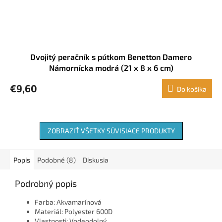
Dvojitý peračník s pútkom Benetton Damero
Námornícka modrá (21 x 8 x 6 cm)
€9,60
Do košíka
ZOBRAZIŤ VŠETKY SÚVISIACE PRODUKTY
Popis
Podobné (8)
Diskusia
Podrobný popis
Farba: Akvamarínová
Materiál: Polyester 600D
Vlastnosti: Vodeodolný