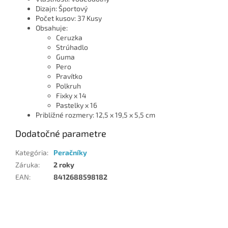
Dizajn: Športový
Počet kusov: 37 Kusy
Obsahuje:
Ceruzka
Strúhadlo
Guma
Pero
Pravítko
Polkruh
Fixky x 14
Pastelky x 16
Približné rozmery: 12,5 x 19,5 x 5,5 cm
Dodatočné parametre
Kategória
:
Peračníky
Záruka
:
2 roky
EAN
:
8412688598182
Z
á