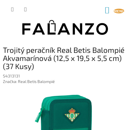
Prejsť
na
NÁKUP
obsah
KOŠÍK
Trojitý peračník Real Betis Balompié
Akvamarínová (12,5 x 19,5 x 5,5 cm)
(37 Kusy)
S4313131
Značka:
Real Betis Balompié