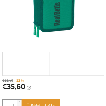
€53,40
–33 %
€35,60
?
Jednotková
cena:
Pridať do košíka