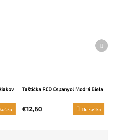
Ďalší
produkt
 žiakov
Taštička RCD Espanyol Modrá Biela
 x 12 x
€12,60
košíka
Do košíka