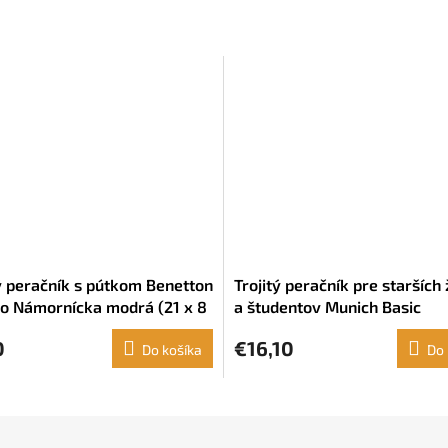
ý peračník s pútkom Benetton
Trojitý peračník pre starších
 Námornícka modrá (21 x 8
a študentov Munich Basic
)
Odpudzovač vody Fialová (22
0
€16,10
Do košíka
3 cm)
Do 