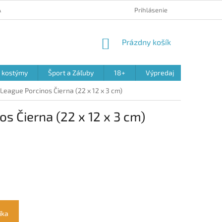
 A REKLAMÁCIA PRODUKTOV
OBCHODNÉ PODMIENKY
Prihlásenie
PODMIENK
NÁKUPNÝ
Prázdny košík
KOŠÍK
a kostýmy
Šport a Záľuby
18+
Výpredaj
 League Porcinos Čierna (22 x 12 x 3 cm)
os Čierna (22 x 12 x 3 cm)
íka