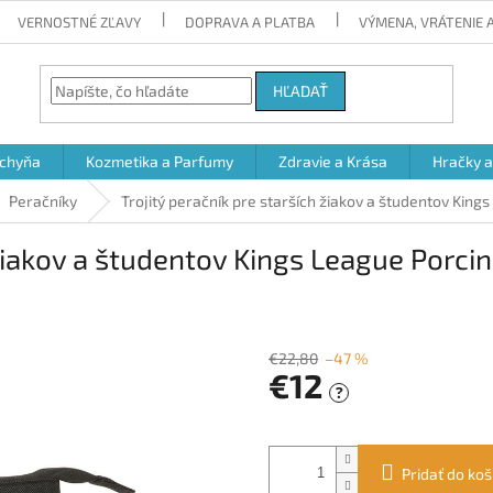
VERNOSTNÉ ZĽAVY
DOPRAVA A PLATBA
VÝMENA, VRÁTENIE
HĽADAŤ
chyňa
Kozmetika a Parfumy
Zdravie a Krása
Hračky 
Peračníky
Trojitý peračník pre starších žiakov a študentov Kings
 žiakov a študentov Kings League Porcin
€22,80
–47 %
€12
?
Jednotková
cena:
Pridať do koš