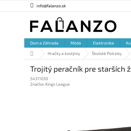
Prejsť
info@falanzo.sk
na
obsah
Dom a Záhrada
Móda
Elektronika
Ku
Domov
Hračky a kostýmy
Školské Potreby
Trojitý peračník pre starších
S4311030
Značka:
Kings League