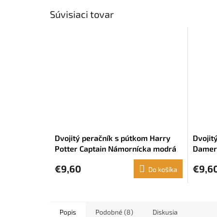
Súvisiaci tovar
Dvojitý peračník s pútkom Harry
Dvojit
Potter Captain Námornícka modrá
Damero
(21 x 8 x 6 cm)
x 6 cm
€9,60
€9,6
Do košíka
Popis
Podobné (8)
Diskusia