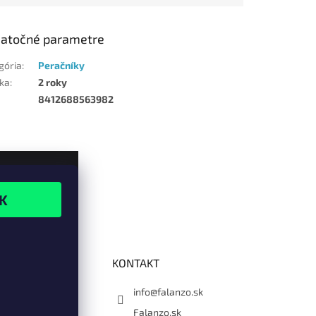
atočné parametre
gória
:
Peračníky
ka
:
2 roky
8412688563982
KONTAKT
info@falanzo.sk
Falanzo.sk