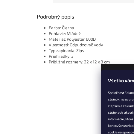
Podrobný popis
Farba: Čierna
Pohlavie: Mládež
Materiál: Polyester 600D
Vlastnosti: Odpudzovač vody
Typ zapínania: Zips
Priehradky: 3
Približné rozmery: 22 x 12 x 3 cm
Všetko vám
Z
á
Spoločnosť Falan
p
stránok, na overe
ä
zlepšenie základ
t
stránkach, ako aj
Informác
i
informácie, ktor
e
Vernostné 
koncových zariade
cookie na spraco
Doprava a 