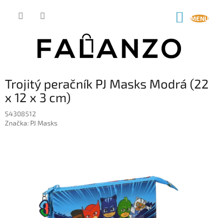
Prejsť
na
NÁKUP
obsah
KOŠÍK
Trojitý peračník PJ Masks Modrá (22
x 12 x 3 cm)
S4308512
Značka:
PJ Masks