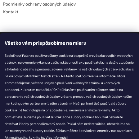
Podmienky ochrany osobných údajov
Kontakt
Facebook
Všetko vám prispôsobíme na mieru
Spoločnosť Falanzo používa súbory cookie na bezpečnú prevádzku svojich webových
stránok, na overenie výkonu a vašich skúseností ako používateľa, na ďalšie zlepšenie
základného obsahu a personalizovanej reklamy na našich webových stránkach, ako aj
KONTAKT
na webových stránkach tretích strán. Na tento účel používame informácie, ktoré
zhromažďujeme, vrátane údajov o používaní webových stránok a koncových
info@falanzo.sk
zariadení. Kliknutím na tlačidlo "OK" súhlasíte s používaním súborov cookie na
Falanzo.sk
spracovanie vašich osobných údajov vrátane prenosu vašich osobných údajov našim
FalanzoSK
marketingovým partnerom (tretím stranám). Naši partneri tiež používajú súbory
cookie a iné technológie na prispôsobenie, meranie a analýzu reklamy. Ak to
odmietnete, budeme používať len základné súbory cookie a bohužiaľ nebudete
dostávať žiadny personalizovaný obsah. Pokiaľ nám nedáte súhlas, obmedzíme sa
len na nevyhnutné súbory cookie. Súhlas môžete kedykoľvek zmeniť v nastaveniach.
Ak nesúhlasíte, kliknite
tu.
Viac informácií