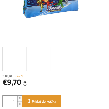
€18,40
–47 %
€9,70
?
Jednotková
cena:
Pridať do košíka