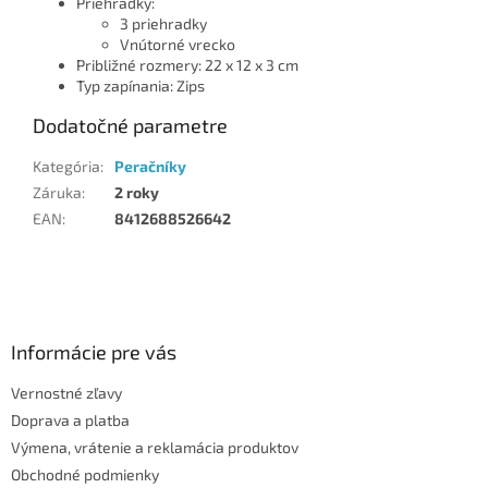
Priehradky:
3 priehradky
Vnútorné vrecko
Približné rozmery: 22 x 12 x 3 cm
Typ zapínania: Zips
Dodatočné parametre
Kategória
:
Peračníky
Záruka
:
2 roky
EAN
:
8412688526642
Z
á
p
ä
Informácie pre vás
t
Vernostné zľavy
i
Doprava a platba
e
Výmena, vrátenie a reklamácia produktov
Obchodné podmienky